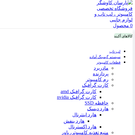
0
محصول
کالاهای آکبند
لپ تاپ
سیستم گیمینگ آماده
قطعات کامپیوتر
مادربرد
پردازنده
رم کامپیوتر
کارت گرافیک
کارت گرافیک amd
کارت گرافیک nvidia
حافظه SSD
هارد دیسک
هارد اینترنال
هارد بنفش
هارد اکسترنال
منبع تغذیه کامپیوتر، پاور