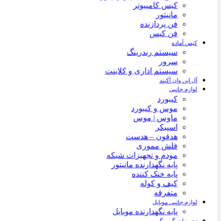
کیس کامپیوتر
مانیتور
فن پردازنده
فن کیس
کیس آماده
سیستم رندرینگ
سرور
سیستم‌ اداری و کلاینت
آل این وان آکبند
لوازم جانبی
کیبورد
موس و کیبورد
ماوس | موس
اسپیکر
هدفون – هدست
فلش مموری
مودم و تجهیزات شبکه
پایه نگهدارنده مانیتور
پایه خنک کننده
کیف و کوله
متفرقه
لوازم جانبی موبایل
پایه نگهدارنده موبایل