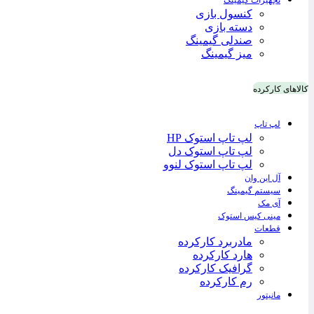
تجهیزات گیمینگ
کنسول بازی
دسته بازی
صندلی گیمینگ
میز گیمینگ
کالاهای کارکرده
لپ تاپ
لپ تاپ استوک HP
لپ تاپ استوک دل
لپ تاپ استوک لنوو
آل این وان
سیستم گیمینگ
آی مک
مینی کیس استوک
قطعات
مادربرد کارکرده
هارد کارکرده
گرافیک کارکرده
رم کارکرده
مانیتور