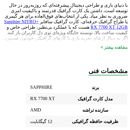
با دنیای بازی و طراحی دیجیتال پیشرفته‌ای که روزبه‌روز در حال
توسعه است، داشتن یک کارت گرافیک قدرتمند و باکیفیت امری
ضروری به نظر میاد. یکی از انتخاب‌های فوق‌العاده برای هر گیمری
یا طراح گرافیک حرفه‌ای، کارت گرافیک سافایر
Sapphire NITRO+
RX 7700 XT 12GB
هست که با عملکرد بی‌نظیر، طراحی خاص و
کیفیت ساخت بالا، تونسته جایگاه ویژه‌ای توی دل کاربران باز کنه.
اگر به دنبال ارتقای تجربه بازی یا کارهای گرافیکی خودتون هستین،
این مقاله شما رو با ویژگی‌های منحصر به‌فرد این کارت آشنا
مشاهده بیشتر >
می‌کنه.
طراحی و ساخت – کیفیتی که انتظارشو داشتین
مشخصات فنی
یکی از اولین چیزایی که در مورد کارت گرافیک سافایر Sapphire
NITRO+ RX 7700 XT 12GB به چشم می‌خوره، طراحی زیبا و
مقاوم اون هست. این کارت گرافیک از بدنه‌ای مستحکم و با کیفیت
SAPPHIRE
برند
برخورداره که نه تنها برای سیستم‌های حرفه‌ای طراحی شده، بلکه
طول عمر زیادی هم داره. طراحی اون طوریه که می‌تونه دمای
RX 7700 XT
مدل کارت گرافیک
سیستم رو به طور مؤثری مدیریت کنه، بنابراین نیازی نیست که
نگران داغ شدن بیش از حد دستگاهتون باشین.
AMD
سازنده تراشه
یکی از نکات قابل‌توجه اینه که
Sapphire
برای این مدل از فن‌های
قدرتمند و بسیار بی‌صدا استفاده کرده که باعث میشه کارت گرافیک
ظرفیت حافظه گرافیکی
12 گیگابایت
حتی توی ساعات طولانی بازی هم خنک بمونه. این یعنی شما