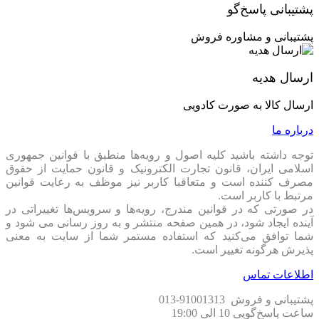
پشتیبانی پاسخ‌گو
مقایسه Sapphire NITRO+ RX 7700 XT 12GB با رقبا
پشتیبانی و مشاوره فروش
اگر Sapphire NITRO+ RX 7700 XT 12GB رو با سایر مدل‌های
موجود در بازار مقایسه کنیم، می‌بینیم که این کارت به دلیل قدرت
پردازش بالا، خنک‌کنندگی بهتر و طراحی پیشرفته، حرف اول رو
ارسال هدیه
می‌زنه. از نظر کارایی در برابر قیمت، میشه گفت که این کارت یکی
از بهترین‌ها در بازاره و در واقع شما دارین یه کارت گرافیک
ارسال کالا به صورت کادویی
فوق‌العاده قدرتمند رو با هزینه معقولی دریافت می‌کنین. اگر به
دنبال تجربه بازی‌های سنگین یا پروژه‌های گرافیکی حرفه‌ای هستین،
درباره ما
به جرات می‌تونم بگم این مدل انتخاب بهتری نسبت به مدل‌های
مشابه خواهد بود.
توجه داشته باشید کلیه اصول و رویه‏‌ها منطبق با قوانین جمهوری
اسلامی ایران، قانون تجارت الکترونیک و قانون حمایت از حقوق
مصرف کننده است و متعاقبا کاربر نیز موظف به رعایت قوانین
مرتبط با کاربر است.
کارت گرافیک سافایر Sapphire NITRO+ RX 7700 XT 12GB
در صورتی که در قوانین مندرج، رویه‏‌ها و سرویس‏‌ها تغییراتی در
آینده ایجاد شود، در همین صفحه منتشر و به روز رسانی می شود و
شما توافق می‏‌کنید که استفاده مستمر شما از سایت به معنی
نتیجه‌گیری – چرا باید Sapphire NITRO+ RX 7700 XT
پذیرش هرگونه تغییر است.
12GB رو بخرید؟
اطلاعات تماس
با توجه به تمامی ویژگی‌هایی که بهشون اشاره شد، کارت گرافیک
پشتیبانی و فروش 91001313-013
سافایر Sapphire NITRO+ RX 7700 XT 12GB به عنوان یکی از
ساعت پاسخ‌گویی 10 الی 19:00
بهترین انتخاب‌ها برای کاربران حرفه‌ای به حساب میاد. طراحی زیبا،