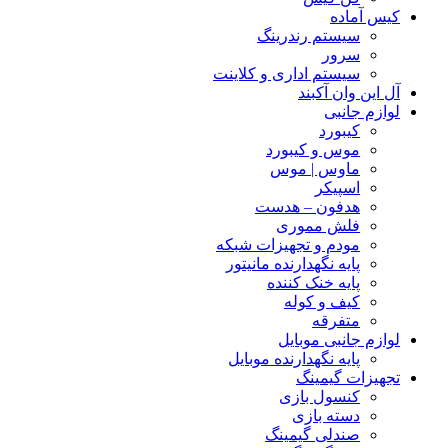
کیس آماده
سیستم رندرینگ
سرور
سیستم‌ اداری و کلاینت
آل این وان آکبند
لوازم جانبی
کیبورد
موس و کیبورد
ماوس | موس
اسپیکر
هدفون – هدست
فلش مموری
مودم و تجهیزات شبکه
پایه نگهدارنده مانیتور
پایه خنک کننده
کیف و کوله
متفرقه
لوازم جانبی موبایل
پایه نگهدارنده موبایل
تجهیزات گیمینگ
کنسول بازی
دسته بازی
صندلی گیمینگ