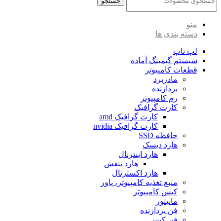
جستجو
منو
دسته بندی ها
لپ تاپ
سیستم گیمینگ آماده
قطعات کامپیوتر
مادربرد
پردازنده
رم کامپیوتر
کارت گرافیک
کارت گرافیک amd
کارت گرافیک nvidia
حافظه SSD
هارد دیسک
هارد اینترنال
هارد بنفش
هارد اکسترنال
منبع تغذیه کامپیوتر، پاور
کیس کامپیوتر
مانیتور
فن پردازنده
فن کیس