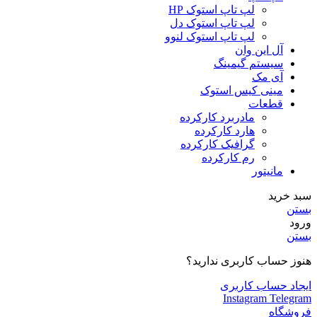
لپ تاپ استوک HP
لپ تاپ استوک دل
لپ تاپ استوک لنوو
آل این وان
سیستم گیمینگ
آی مک
مینی کیس استوک
قطعات
مادربرد کارکرده
هارد کارکرده
گرافیک کارکرده
رم کارکرده
مانیتور
سبد خرید
بستن
ورود
بستن
هنوز حساب کاربری ندارید؟
ایجاد حساب کاربری
Instagram
Telegram
فروشگاه