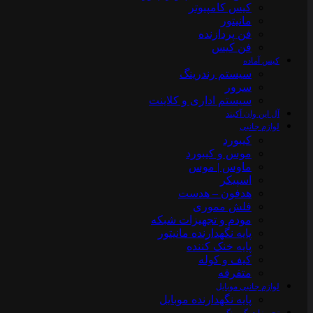
کیس کامپیوتر
مانیتور
فن پردازنده
فن کیس
کیس آماده
سیستم رندرینگ
سرور
سیستم‌ اداری و کلاینت
آل این وان آکبند
لوازم جانبی
کیبورد
موس و کیبورد
ماوس | موس
اسپیکر
هدفون – هدست
فلش مموری
مودم و تجهیزات شبکه
پایه نگهدارنده مانیتور
پایه خنک کننده
کیف و کوله
متفرقه
لوازم جانبی موبایل
پایه نگهدارنده موبایل