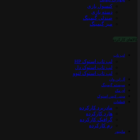
تجهیزات گیمینگ
کنسول بازی
دسته بازی
صندلی گیمینگ
میز گیمینگ
کالاهای کارکرده
لپ تاپ
لپ تاپ استوک HP
لپ تاپ استوک دل
لپ تاپ استوک لنوو
آل این وان
سیستم گیمینگ
آی مک
مینی کیس استوک
قطعات
مادربرد کارکرده
هارد کارکرده
گرافیک کارکرده
رم کارکرده
مانیتور