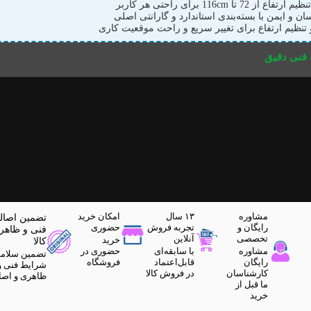
ع از 72 تا 116cm برای راحتی هر کاربر
 و ایمن با بسته‌بندی استاندارد و گارانتی اصلی
 تنظیم ارتفاع برای تغییر سریع و راحت موقعیت کاری
نی دقیق
مشاوره
۱۳ سال
امکان خرید
تضمین اصال
رایگان و
تجربه فروش
حضوری
فنی و ظاهر
تخصصی
آنلاین
خرید
کالا
مشاوره
با سابقه‌ای
حضوری در
تضمین سلام
رایگان
قابل‌اعتماد
فروشگاه
شرایط فنی و
کارشناسان
در فروش کالا
ظاهری و اصا
ما قبل از
خرید