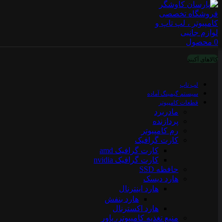
0
محصول
کالاهای آکبند
لپ تاپ
سیستم گیمینگ آماده
قطعات کامپیوتر
مادربرد
پردازنده
رم کامپیوتر
کارت گرافیک
کارت گرافیک amd
کارت گرافیک nvidia
حافظه SSD
هارد دیسک
هارد اینترنال
هارد بنفش
هارد اکسترنال
منبع تغذیه کامپیوتر، پاور