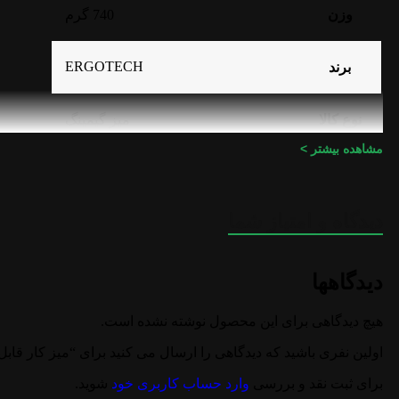
وزن
740 گرم
ERGOTECH
برند
نوع کالا
میز گیمینگ
مشاهده بیشتر >
گارانتی
اصلی (الماس، آواژنگ، ماتریس و …)
دیدگاه و امتیاز شما
دیدگاهها
هیچ دیدگاهی برای این محصول نوشته نشده است.
اولین نفری باشید که دیدگاهی را ارسال می کنید برای “میز کار قابل تنظیم 
برای ثبت نقد و بررسی
وارد حساب کاربری خود
شوید.