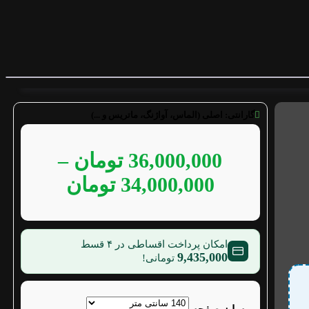
گارانتی:
اصلی (الماس، آواژنگ، ماتریس و ...)
36,000,000
تومان
–
34,000,000
تومان
امکان پرداخت اقساطی در ۴ قسط
9,435,000
تومانی!