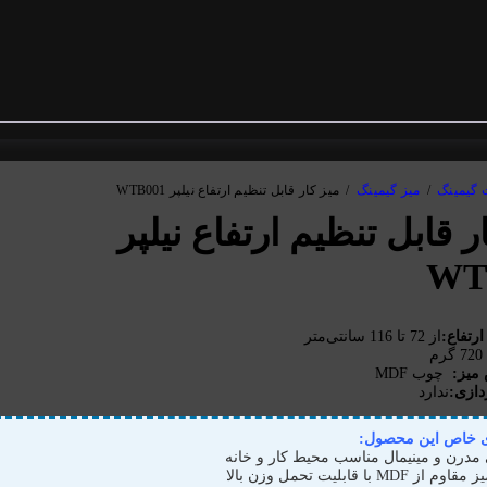
 گیمینگ
/
میز گیمینگ
/
میز کار قابل تنظیم ارتفاع نیلپر WTB001
ر قابل تنظیم ارتفاع نیلپر
WT
ارتفاع:
از 72 تا 116 سانتی‌متر
 گرم
میز:
چوب MDF
دازی:
ندارد
ی خاص این محصول:
درن و مینیمال مناسب محیط کار و خانه
MDF با قابلیت تحمل وزن بالا