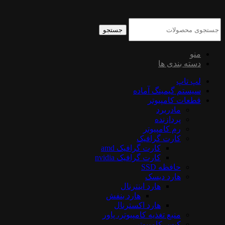
جستجو
منو
دسته بندی ها
لپ تاپ
سیستم گیمینگ آماده
قطعات کامپیوتر
مادربرد
پردازنده
رم کامپیوتر
کارت گرافیک
کارت گرافیک amd
کارت گرافیک nvidia
حافظه SSD
هارد دیسک
هارد اینترنال
هارد بنفش
هارد اکسترنال
منبع تغذیه کامپیوتر، پاور
کیس کامپیوتر