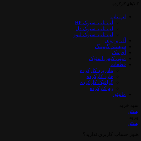
کالاهای کارکرده
لپ تاپ
لپ تاپ استوک HP
لپ تاپ استوک دل
لپ تاپ استوک لنوو
آل این وان
سیستم گیمینگ
آی مک
مینی کیس استوک
قطعات
مادربرد کارکرده
هارد کارکرده
گرافیک کارکرده
رم کارکرده
مانیتور
سبد خرید
بستن
ورود
بستن
هنوز حساب کاربری ندارید؟