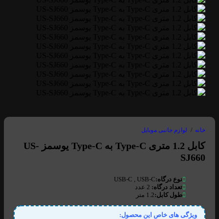
خانه
/
لوازم جانبی موبایل
کابل 1.2 متری Type-C به Type-C یوسمز US-
SJ660
نوع درگاه:
USB-C , USB-C
تعداد درگاه:
2 عدد
طول کابل:
1.2 متر
ویژگی های خاص این محصول: