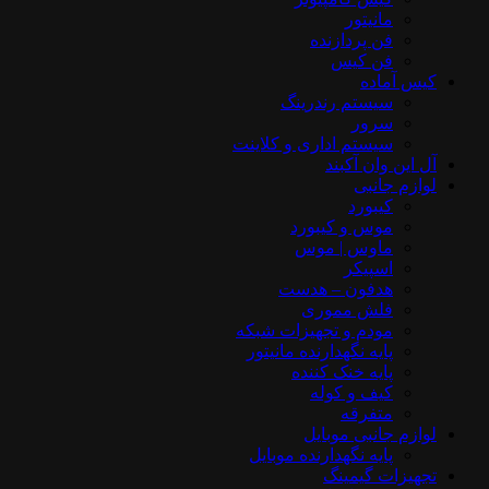
مانیتور
فن پردازنده
فن کیس
کیس آماده
سیستم رندرینگ
سرور
سیستم‌ اداری و کلاینت
آل این وان آکبند
لوازم جانبی
کیبورد
موس و کیبورد
ماوس | موس
اسپیکر
هدفون – هدست
فلش مموری
مودم و تجهیزات شبکه
پایه نگهدارنده مانیتور
پایه خنک کننده
کیف و کوله
متفرقه
لوازم جانبی موبایل
پایه نگهدارنده موبایل
تجهیزات گیمینگ