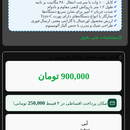
✔
کابل ۱۰۰ وات با سرعت انتقال ۴۸۰ مگابیت بر ثانیه
✔
طول ۱.۲ متر با روکش کنفی مقاوم و بادوام
✔
شدت جریان ۶ آمپر برای شارژ سریع دستگاه‌ها
✔
سازگار با انواع دستگاه‌های دارای پورت Type-C
✔
ارزش محصول اورجینال با گارانتی معتبر، ارسال فوری
✔
طراحی شیک و مدرن با جنس آلیاژ آلومینیوم
مشخصات فنی دقیق
گارانتی:
اصلی (الماس، آواژنگ، ماتریس و ...)
900,000
تومان
250,000
امکان پرداخت اقساطی در ۴ قسط
تومانی!
آبی
سفید