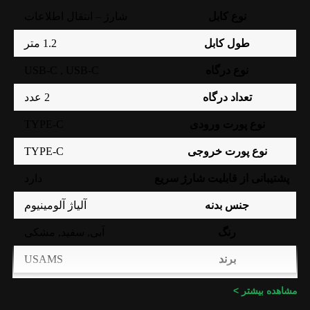
نوع کابل
شارژ – انتقال اطلاعات
طول کابل
1.2 متر
USB-C , USB-C
نوع درگاه
تعداد درگاه
2 عدد
TYPE-C
نوع پورت ورودی
TYPE-C
نوع پورت خروجی
پشتیبانی از قابلیت شارژ سریع
دارد
جنس بدنه
آلیاژ آلومینیوم
رنگ
آبی
,
سفید
,
مشکی
USAMS
برند
اصلی (الماس، آواژنگ،
گارانتی
مشاهده بیشتر >
ماتریس و …)