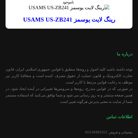
ناموجود
رینگ لایت یوسمز USAMS US-ZB241
درباره ما
توجه داشته باشید کلیه اصول و رویه‏‌ها منطبق با قوانین جمهوری اسلامی ایران، قانون
تجارت الکترونیک و قانون حمایت از حقوق مصرف کننده است و متعاقبا کاربر نیز
موظف به رعایت قوانین مرتبط با کاربر است.
در صورتی که در قوانین مندرج، رویه‏‌ها و سرویس‏‌ها تغییراتی در آینده ایجاد شود، در
همین صفحه منتشر و به روز رسانی می شود و شما توافق می‏‌کنید که استفاده مستمر
شما از سایت به معنی پذیرش هرگونه تغییر است.
اطلاعات تماس
پشتیبانی و فروش 91001313-013