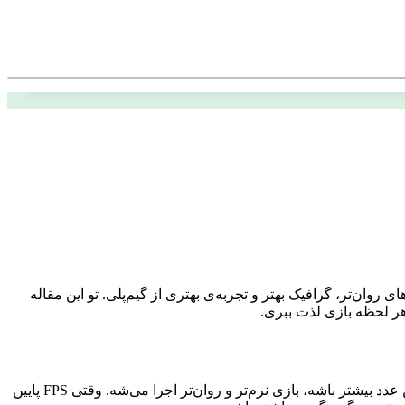
تی، این مقاله دقیقا برای تو نوشته شده! FPS بالا یعنی بازی‌های روان‌تر، گرافیک بهتر و تجربه‌ی بهتری از گیم‌پلی. تو این مقاله
قبل از هر چیزی، بذار یه کم درباره FPS توضیح بدیم. FPS به معنی تعداد فریم‌هایی که تو هر ثانیه روی نمایشگر نشون داده می‌شه. هرچی این عدد بیشتر باشه، بازی نرم‌تر و روان‌تر اجرا می‌شه. وقتی FPS پایین