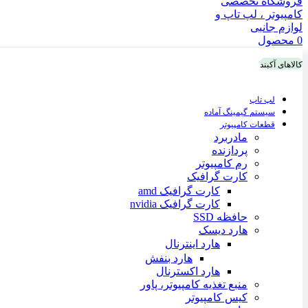
0
محصول
کالاهای آکبند
لپ تاپ
سیستم گیمینگ آماده
قطعات کامپیوتر
مادربرد
پردازنده
رم کامپیوتر
کارت گرافیک
کارت گرافیک amd
کارت گرافیک nvidia
حافظه SSD
هارد دیسک
هارد اینترنال
هارد بنفش
هارد اکسترنال
منبع تغذیه کامپیوتر، پاور
کیس کامپیوتر