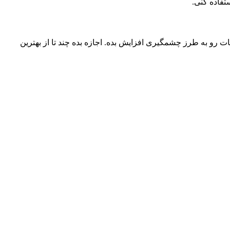
پردازنده قدیمی داری، به فکر ارتقای سیستم گیمینگت باش. استفاده از یک سیستم گیمینگ قدرتمند می‌تونه FPS بازی هات رو به طرز چشمگیری افزایش بده. اجازه بده چند تا از بهترین