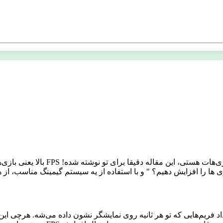
(فریم‌ بر ثانیه) بازی‌هات هس