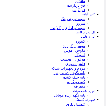
مانیتور
فن پردازنده
فن کیس
کیس آماده
سیستم رندرینگ
سرور
سیستم‌ اداری و کلاینت
آل این وان آکبند
لوازم جانبی
کیبورد
موس و کیبورد
ماوس | موس
اسپیکر
هدفون – هدست
فلش مموری
مودم و تجهیزات شبکه
پایه نگهدارنده مانیتور
پایه خنک کننده
کیف و کوله
متفرقه
لوازم جانبی موبایل
پایه نگهدارنده موبایل
تجهیزات گیمینگ
کنسول بازی