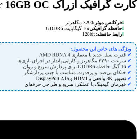
کارت گرافیک ازراک RX 9060 XT Challenger 16GB OC
فرکانس موثر:
3290 مگاهرتز
حافظه گرافیکی:
16 گیگابایت GDDR6
: 128bit
رابط حافظه
ویژگی های خاص این محصول:
✔
قدرت نسل جدید با معماری AMD RDNA 4
✔
سرعت ۳۲۹۰ مگاهرتز و کارایی پایدار در اجرای بازی‌ها
✔
16 گیگ حافظه GDDR6 برای پردازش سریع و روان
✔
خنکای بی‌صدا و پرقدرت متناسب با چیپ پردازشگر
✔
تصویر 8K واقعی با HDMI و DisplayPort 2.1a
✔
قهرمان گیمینگ با عملکرد سریع و طراحی حرفه‌ای