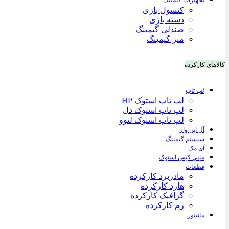
تجهیزات گیمینگ
کنسول بازی
دسته بازی
صندلی گیمینگ
میز گیمینگ
کالاهای کارکرده
لپ تاپ
لپ تاپ استوک HP
لپ تاپ استوک دل
لپ تاپ استوک لنوو
آل این وان
سیستم گیمینگ
آی مک
مینی کیس استوک
قطعات
مادربرد کارکرده
هارد کارکرده
گرافیک کارکرده
رم کارکرده
مانیتور