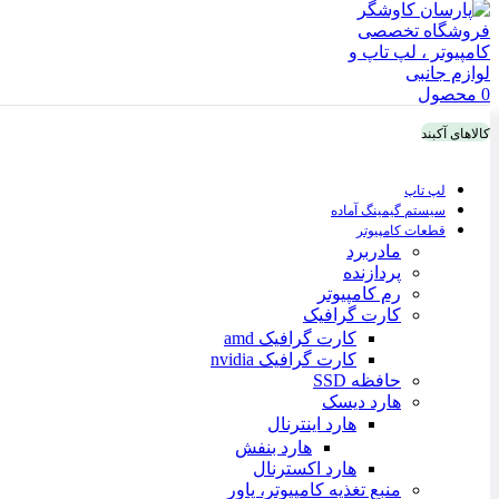
0
محصول
کالاهای آکبند
لپ تاپ
سیستم گیمینگ آماده
قطعات کامپیوتر
مادربرد
پردازنده
رم کامپیوتر
کارت گرافیک
کارت گرافیک amd
کارت گرافیک nvidia
حافظه SSD
هارد دیسک
هارد اینترنال
هارد بنفش
هارد اکسترنال
منبع تغذیه کامپیوتر، پاور