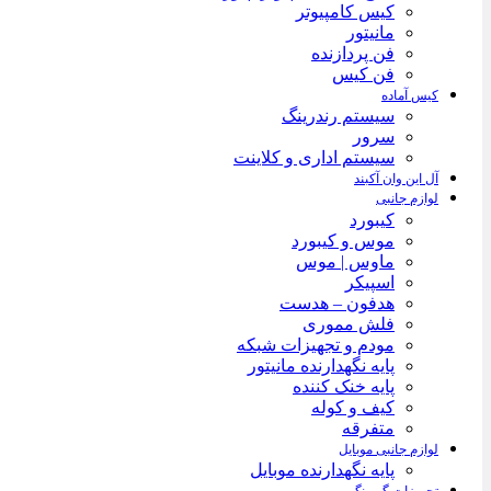
کیس کامپیوتر
مانیتور
فن پردازنده
فن کیس
کیس آماده
سیستم رندرینگ
سرور
سیستم‌ اداری و کلاینت
آل این وان آکبند
لوازم جانبی
کیبورد
موس و کیبورد
ماوس | موس
اسپیکر
هدفون – هدست
فلش مموری
مودم و تجهیزات شبکه
پایه نگهدارنده مانیتور
پایه خنک کننده
کیف و کوله
متفرقه
لوازم جانبی موبایل
پایه نگهدارنده موبایل