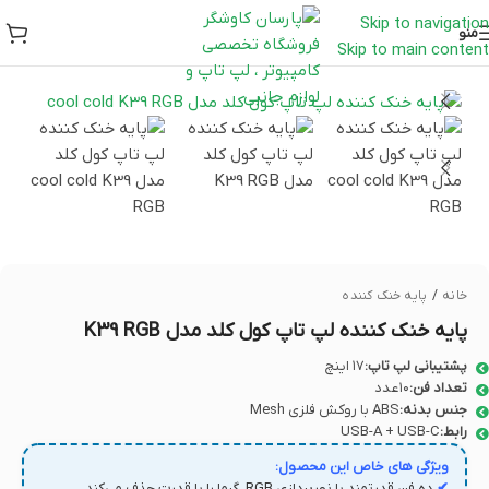
Skip to navigation
منو
Skip to main content
خانه
/
پایه خنک کننده
پایه خنک کننده لپ تاپ کول کلد مدل K39 RGB
پشتیبانی لپ تاپ:
۱۷ اینچ
تعداد فن:
۱۰ عدد
جنس بدنه:
ABS با روکش فلزی Mesh
رابط:
USB-A + USB-C
ویژگی های خاص این محصول:
✔
ده فن قدرتمند با نورپردازی RGB، گرما را با قدرت حذف می‌کند