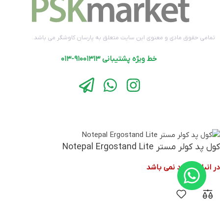
کار با لپ‌تاپ را برای شما راحت‌تر و لذت‌بخش‌تر می‌کند. این محصول با
قیمت مناسب و امکانات فوق‌العاده‌ای که دارد، می‌تواند بهترین انتخاب
برای هر کسی باشد که به دنبال یک کول پد با کیفیت و کارآمد است.
تمامی حقوق مادی و معنوی این سایت متعلق به پارسان کاوشگر می باشد.
خط ویژه پشتیبانی ۹۱۰۰۱۳۱۳-۰۱۳
به‌علاوه، نگران نباشید!
خرید کول پد کولر مستر Notepal Ergostand Lite به هیچ عنوان یک
تصمیم پرهزینه نیست. با توجه به قیمت مناسبی که این محصول دارد،
می‌توانید از همه ویژگی‌های منحصر به فرد آن بهره‌مند شوید، بدون اینکه
نگران هزینه‌های بالا باشید. این کول پد ارزش خود را به‌طور کامل به شما
کول پد کولر مستر Notepal Ergostand Lite
نشان خواهد داد و شما از انتخاب خود پشیمان نخواهید شد.
در انبار موجود نمی باشد
جمع بندی
کول پد کولر مستر Notepal Ergostand Lite یکی از بهترین انتخاب‌ها برای
افرادی است که به دنبال راحتی بیشتر، خنک‌کنندگی موثر و دوام بالای
لپ‌تاپ خود هستند. این محصول با ویژگی‌های ارگونومیک، قدرت