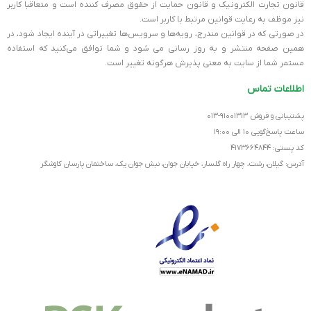
به بهبود تجربه کاربری شما هم توجه دارد. این محصول با قابلیت
قانون تجارت الکترونیک و قانون حمایت از حقوق مصرف کننده است و متعاقبا کاربر
مدیریت کابل‌ها و یک پورت USB اضافی، به شما این امکان را می‌دهد که
نیز موظف به رعایت قوانین مرتبط با کاربر است.
در صورتی که در قوانین مندرج، رویه‏‌ها و سرویس‏‌ها تغییراتی در آینده ایجاد شود، در
میز کارتان را مرتب نگه‌دارید و از تمام پورت‌های لپ‌تاپ خود به بهترین
همین صفحه منتشر و به روز رسانی می شود و شما توافق می‏‌کنید که استفاده
شکل استفاده کنید. این ویژگی مخصوصاً برای افرادی که به مرتب بودن
مستمر شما از سایت به معنی پذیرش هرگونه تغییر است.
محیط کار خود اهمیت می‌دهند، بسیار مهم است.
طراحی شیک و مدرن
اطلاعات تماس
پشتیبانی و فروش ۹۱۰۰۱۳۱۳-۰۱۳
از آنجایی که ظاهر همواره مهم است، کول پد کولر مستر Notepal
ساعت پاسخ‌گویی ۱۰ الی ۱۹:۰۰
Ergostand Lite با طراحی شیک و مدرن خود، به زیبایی محیط کار یا خانه
کد پستی: ۴۱۷۳۶۶۴۸۴۴
شما می‌افزاید. این کول پد با رنگ‌های خنثی و طراحی مینیمالیستی، به
آدرس: گیلان، رشت، چهار راه گلسار، خیابان جوان، نبش جوان یک، ساختمان پارسان کاوشگر
راحتی با هر دکوراسیونی هماهنگ می‌شود و زیبایی لپ‌تاپ شما را
دوچندان می‌کند.
چرا باید همین الان خرید کول پد کولر مستر
Notepal Ergostand Lite را در نظر بگیرید؟
با توجه به تمامی ویژگی‌های فوق‌العاده‌ای که این کول پد ارائه می‌دهد،
خرید کول پد کولر مستر Notepal Ergostand Lite نه تنها یک خرید
هوشمندانه برای حفظ سلامت و عمر طولانی‌تر لپ‌تاپ شماست، بلکه تجربه