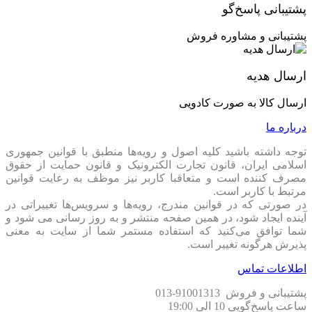
پشتیبانی پاسخ‌گو
ناسازگاری یا مشکلات فنی، می‌توانید بازی کنید.
پشتیبانی و مشاوره فروش
قابلیت ارتقاپذیری و سینک بودن قطعات
این سیستم کاملاً قابلیت ارتقاء دارد و همه قطعات با هم سینک
ارسال هدیه
هستند تا عملکرد، کارایی و ظاهر هماهنگی بی‌نظیر داشته باشد.
ارسال کالا به صورت کادویی
گارانتی و پشتیبانی
درباره ما
سیستم
Cooler Master Pro
با گارانتی معتبر و پشتیبانی حرفه‌ای
توجه داشته باشید کلیه اصول و رویه‏‌ها منطبق با قوانین جمهوری
عرضه می‌شود. هر زمان که مشکلی پیش بیاید، خدمات پس از
اسلامی ایران، قانون تجارت الکترونیک و قانون حمایت از حقوق
فروش در دسترس شماست.
مصرف کننده است و متعاقبا کاربر نیز موظف به رعایت قوانین
مرتبط با کاربر است.
سیستم
Cooler Master Pro
با پردازنده
Core i5-13400F
، رم
32GB
در صورتی که در قوانین مندرج، رویه‏‌ها و سرویس‏‌ها تغییراتی در
DDR5 6200MHz
، کارت گرافیک
RTX 5070 12GB DDR7
و
آینده ایجاد شود، در همین صفحه منتشر و به روز رسانی می شود و
حافظه SSD
1TB
ترکیبی از قدرت، زیبایی و کارایی است که تجربه
شما توافق می‏‌کنید که استفاده مستمر شما از سایت به معنی
گیمینگ حرفه‌ای را به شما هدیه می‌دهد.
پذیرش هرگونه تغییر است.
قطعات اصلی سیستم:
اطلاعات تماس
پشتیبانی و فروش 91001313-013
ساعت پاسخ‌گویی 10 الی 19:00
مادربرد:
Asrock B760M HDV