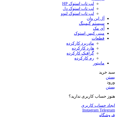
لپ تاپ استوک HP
لپ تاپ استوک دل
لپ تاپ استوک لنوو
آل این وان
سیستم گیمینگ
آی مک
مینی کیس استوک
قطعات
مادربرد کارکرده
هارد کارکرده
گرافیک کارکرده
رم کارکرده
مانیتور
سبد خرید
بستن
ورود
بستن
هنوز حساب کاربری ندارید؟
ایجاد حساب کاربری
Instagram
Telegram
فروشگاه