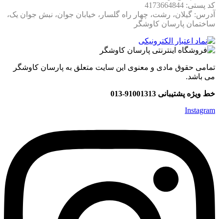
کد پستی: 4173664844
آدرس: گیلان، رشت، چهار راه گلسار، خیابان جوان، نبش جوان یک،
پردازنده:
Core i5-13400F
ساختمان پارسان کاوشگر
رم:
CORSAIR VENGEANCE PRO 32GB DDR5
6200MHz
تمامی حقوق مادی و معنوی این سایت متعلق به پارسان کاوشگر
می باشد.
کارت گرافیک:
RTX 5070 12GB DDR7
خط ویژه پشتیبانی 91001313-013
حافظه SSD:
1TB
Instagram
منبع تغذیه:
750 وات
خنک‌کننده:
Cooler Master HYPER 212 HALO WHITE
Aircooling
کیس:
COOLERMASTER QUBE 500