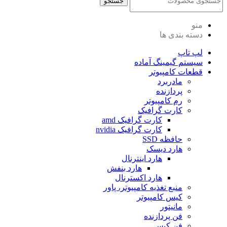
جستجو
منو
دسته بندی ها
لپ تاپ
سیستم گیمینگ آماده
قطعات کامپیوتر
مادربرد
پردازنده
رم کامپیوتر
کارت گرافیک
کارت گرافیک amd
کارت گرافیک nvidia
حافظه SSD
هارد دیسک
هارد اینترنال
هارد بنفش
هارد اکسترنال
منبع تغذیه کامپیوتر، پاور
کیس کامپیوتر
مانیتور
فن پردازنده
فن کیس