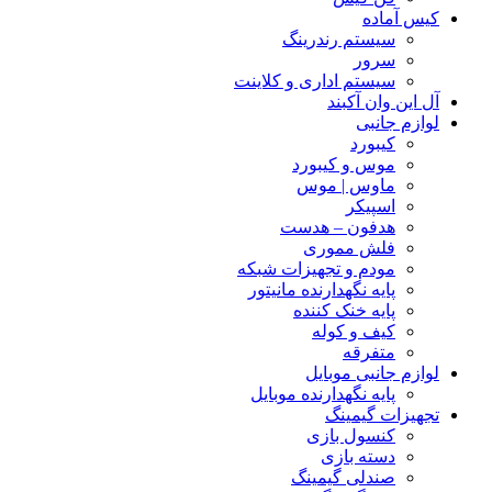
کیس آماده
سیستم رندرینگ
سرور
سیستم‌ اداری و کلاینت
آل این وان آکبند
لوازم جانبی
کیبورد
موس و کیبورد
ماوس | موس
اسپیکر
هدفون – هدست
فلش مموری
مودم و تجهیزات شبکه
پایه نگهدارنده مانیتور
پایه خنک کننده
کیف و کوله
متفرقه
لوازم جانبی موبایل
پایه نگهدارنده موبایل
تجهیزات گیمینگ
کنسول بازی
دسته بازی
صندلی گیمینگ