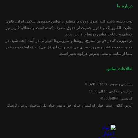
درباره ما
توجه داشته باشید کلیه اصول و رویه‏‌ها منطبق با قوانین جمهوری اسلامی ایران، قانون
تجارت الکترونیک و قانون حمایت از حقوق مصرف کننده است و متعاقبا کاربر نیز
موظف به رعایت قوانین مرتبط با کاربر است.
در صورتی که در قوانین مندرج، رویه‏‌ها و سرویس‏‌ها تغییراتی در آینده ایجاد شود، در
همین صفحه منتشر و به روز رسانی می شود و شما توافق می‏‌کنید که استفاده مستمر
شما از سایت به معنی پذیرش هرگونه تغییر است.
اطلاعات تماس
پشتیبانی و فروش 91001313-013
ساعت پاسخ‌گویی 10 الی 19:00
کد پستی: 4173664844
آدرس: گیلان، رشت، چهار راه گلسار، خیابان جوان، نبش جوان یک، ساختمان پارسان کاوشگر