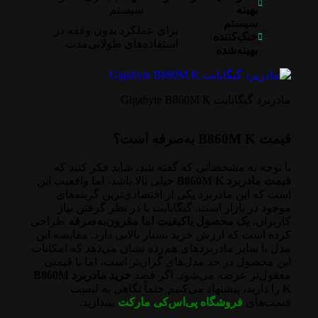
بهینه
سیستم
سیستم
برای عملکرد بدون وقفه در
خنک‌کننده
استفاده‌های طولانی‌مدت
بهینه‌شده
مادربرد گیگابایت Gigabyte B860M K
قیمت B860M K به‌صرفه است؟
با توجه به مشخصاتی که گفته شد، شاید فکر کنید که
قیمت مادربرد B860M K
خیلی بالا باشد، اما واقعیت این
است که این مادربرد یکی از اقتصادی‌ترین گزینه‌های
موجود در بازار است. گیگابایت با در نظر گرفتن نیاز
کاربران،
یک محصول باکیفیت اما مقرون‌به‌صرفه
طراحی
کرده است که ارزش خرید بسیار بالایی دارد. مقایسه این
مدل با سایر مادربردهای هم‌رده نشان می‌دهد که امکانات
این محصول در حد مدل‌های گران‌تر است، اما با قیمتی
معقول‌تر عرضه می‌شود. اگر قصد
خرید مادربرد B860M
K
را دارید، پیشنهاد می‌کنیم حتماً نگاهی به لیست
قیمت‌های
فروشگاه پی‌اس‌کی مارکت
بیندازید.