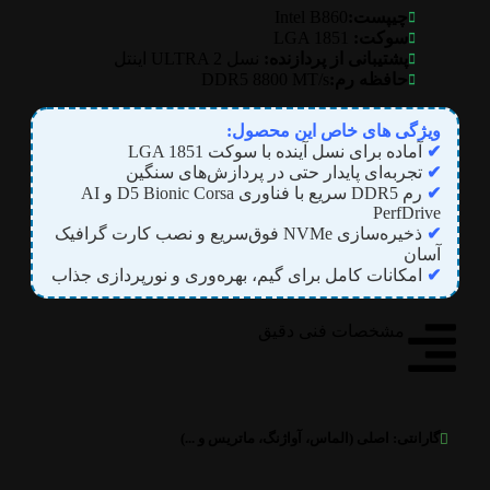
Intel B860
چیپست:
سوکت:
LGA 1851
پشتیبانی از پردازنده:
نسل ULTRA 2 اینتل
DDR5 8800 MT/s
حافظه رم:
ویژگی های خاص این محصول:
✔
آماده برای نسل آینده‌ با سوکت LGA 1851
✔
تجربه‌ای پایدار حتی در پردازش‌های سنگین
✔
رم DDR5 سریع با فناوری D5 Bionic Corsa و AI
PerfDrive
✔
ذخیره‌سازی NVMe فوق‌سریع و نصب کارت گرافیک
آسان
✔
امکانات کامل برای گیم، بهره‌وری و نورپردازی جذاب
مشخصات فنی دقیق
گارانتی:
اصلی (الماس، آواژنگ، ماتریس و ...)