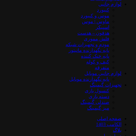
لوازم جانبی
کیبورد
موس و کیبورد
ماوس | موس
اسپیکر
هدفون – هدست
فلش مموری
مودم و تجهیزات شبکه
پایه نگهدارنده مانیتور
پایه خنک کننده
کیف و کوله
متفرقه
لوازم جانبی موبایل
پایه نگهدارنده موبایل
تجهیزات گیمینگ
کنسول بازی
دسته بازی
صندلی گیمینگ
میز گیمینگ
صفحه اصلی
الکامپ 1403
بلاگ
درباره ما