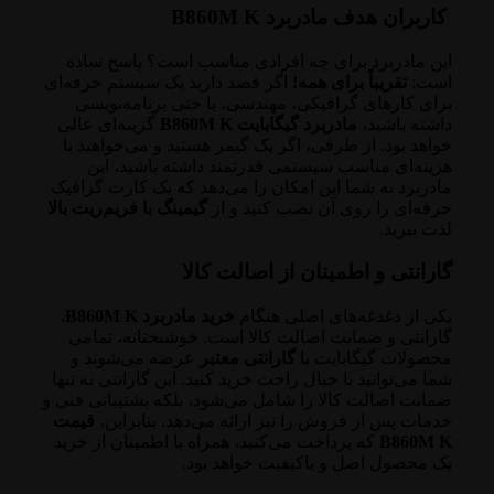
کاربران هدف مادربرد B860M K
این مادربرد برای چه افرادی مناسب است؟ پاسخ ساده
است:
تقریباً برای همه!
اگر قصد دارید یک سیستم حرفه‌ای
برای کارهای گرافیکی، مهندسی، یا حتی برنامه‌نویسی
داشته باشید،
مادربرد گیگابایت B860M K
گزینه‌ای عالی
خواهد بود. از طرفی، اگر یک گیمر هستید و می‌خواهید با
هزینه‌ای مناسب سیستمی قدرتمند داشته باشید، این
مادربرد به شما این امکان را می‌دهد که یک کارت گرافیک
حرفه‌ای را روی آن نصب کنید و از
گیمینگ با فریم‌ریت بالا
لذت ببرید.
گارانتی و اطمینان از اصالت کالا
یکی از دغدغه‌های اصلی هنگام
خرید مادربرد B860M K
،
گارانتی و ضمانت اصالت کالا است. خوشبختانه، تمامی
محصولات گیگابایت با
گارانتی معتبر
عرضه می‌شوند و
شما می‌توانید با خیال راحت خرید کنید. این گارانتی نه تنها
ضمانت اصالت کالا را شامل می‌شود، بلکه پشتیبانی فنی و
خدمات پس از فروش را نیز ارائه می‌دهد. بنابراین،
قیمت
B860M K
که پرداخت می‌کنید، همراه با اطمینان از خرید
یک محصول اصل و باکیفیت خواهد بود.