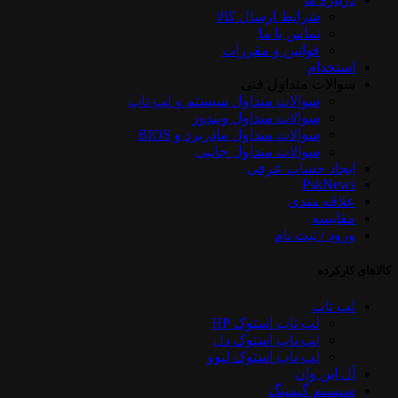
شرایط ارسال کالا
تماس با ما
قوانین و مقررات
استخدام
سوالات متداول فنی
سوالات متداول سیستم و لپ تاپ
سوالات متداول ویندوز
سوالات متداول مادربرد و BIOS
سوالات متداول جانبی
ایجاد حساب عرفی
PskNews
علاقه مندی
مقایسه
ورود / ثبت نام
کالاهای کارکرده
لپ تاپ
لپ تاپ استوک HP
لپ تاپ استوک دل
لپ تاپ استوک لنوو
آل این وان
سیستم گیمینگ