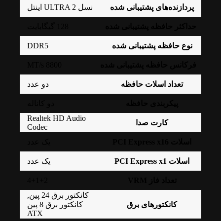
پردازنده‌های پشتیبانی شده
نسل ULTRA 2 اینتل
حداکثر حافظه پشتیبانی شده
128 گیگابایت
DDR5
نوع حافظه پشتیبانی شده
8800 MT/s
فرکانس حافظه پشتیبانی شده
تعداد اسلات حافظه
دو عدد
پیکربندی حافظه
دو کاناله
Realtek HD Audio
کارت صدا
Codec
اسلات PCI Express x16
یک عدد
اسلات PCI Express x1
یک عدد
4+1+2
تعداد فاز VRM
کانکتور برق 24 پین
,
کانکتورهای برق
کانکتور برق 8 پین
ATX