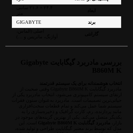
۲۴.۴ × ۲۱.۶ سانتی
ابعاد
متر
GIGABYTE
برند
اصلی (الماس،
گارانتی
آواژنگ، ماتریس و …)
بررسی مادربرد گیگابایت Gigabyte
B860M K
انتخاب هوشمندانه برای یک سیستم قدرتمند
مادربرد گیگابایت Gigabyte B860M K وقتی صحبت از
ارتقای سیستم کامپیوتری می‌شود، انتخاب مادربرد یکی از
حیاتی‌ترین تصمیمات است. مادربرد به‌عنوان ستون فقرات
سیستم شما عمل می‌کند و تمام قطعات سخت‌افزاری
مانند پردازنده، رم، کارت گرافیک و ذخیره‌سازی را به
یکدیگر متصل می‌کند. یکی از بهترین گزینه‌های موجود در
بازار،
مادربرد گیگابایت Gigabyte B860M K
است. این
مدل که توسط برند معتبر گیگابایت طراحی و تولید شده،