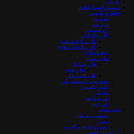
لپ تاپ
سیستم گیمینگ آماده
قطعات کامپیوتر
مادربرد
پردازنده
رم کامپیوتر
کارت گرافیک
کارت گرافیک amd
کارت گرافیک nvidia
حافظه SSD
هارد دیسک
هارد اینترنال
هارد بنفش
هارد اکسترنال
منبع تغذیه کامپیوتر، پاور
کیس کامپیوتر
مانیتور
فن پردازنده
فن کیس
کیس آماده
سیستم رندرینگ
سرور
سیستم‌ اداری و کلاینت
آل این وان آکبند