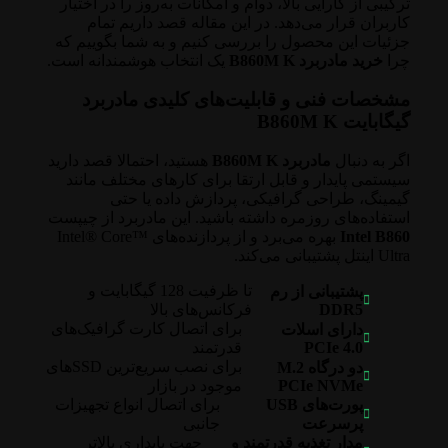
ترکیبی از کارایی بالا، دوام و امکانات به‌روز را در اختیار
کاربران قرار می‌دهد. در این مقاله قصد داریم تمام
جزئیات این محصول را بررسی کنیم و به شما بگوییم که
چرا
خرید مادربرد B860M K
یک انتخاب هوشمندانه است.
مشخصات فنی و قابلیت‌های کلیدی مادربرد
گیگابایت B860M K
اگر به دنبال
مادربرد B860M K
هستید، احتمالا قصد دارید
سیستمی پایدار و قابل ارتقا برای کارهای مختلف مانند
گیمینگ، طراحی گرافیکی، پردازش داده یا حتی
استفاده‌های روزمره داشته باشید. این مادربرد از چیپست
Intel B860
بهره می‌برد و از پردازنده‌های Intel® Core™
Ultra اینتل پشتیبانی می‌کند.
تا ظرفیت 128 گیگابایت و
پشتیبانی از رم
DDR5
فرکانس‌های بالا
برای اتصال کارت گرافیک‌های
دارای اسلات
PCIe 4.0
قدرتمند
برای نصب سریع‌ترین SSDهای
دو درگاه M.2
PCIe NVMe
موجود در بازار
پورت‌های USB
برای اتصال انواع تجهیزات
پرسرعت
جانبی
مدار تغذیه قدرتمند و
جهت پایداری بالاتر