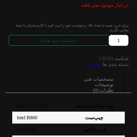
در انبار موجود نمی باشد
برای خرید عمده یا تعداد بالا، درخواست خود را ثبت کنید تا کارشناسان با شما
تماس بگیرند
درخواست خرید تعدادی
شناسه
120191
دسته بندی ها
مادربرد
مشخصات فنی
توضیحات
نظرات (0)
Intel LGA 1851
نوع سوکت پردازنده
Intel B860
چیپ‌ست
microATX
فرم فاکتور