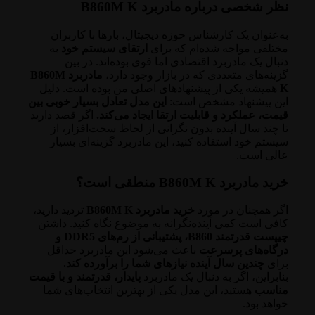
نظر شخصی درباره مادربرد B860M K
به‌عنوان یک کارشناس حوزه دیجیتال، بارها با کاربران
مختلفی مواجه شده‌ام که برای
ارتقای سیستم خود
به
دنبال یک مادربرد اقتصادی اما قوی بوده‌اند. در بین
گزینه‌های متعددی که در بازار وجود دارد،
مادربرد B860M
K
همیشه یکی از پیشنهادهای اصلی من بوده است. دلیل
این پیشنهاد مشخص است:
این مدل تعادل بسیار خوبی بین
قیمت، عملکرد و قابلیت ارتقا ایجاد می‌کند.
اگر قصد دارید
تا چند سال آینده بدون نگرانی از لحاظ سخت‌افزار، از
سیستم خود استفاده کنید، این مادربرد گزینه‌ای بسیار
عالی است.
خرید مادربرد B860M K منطقی است؟
اگر همچنان در مورد
خرید مادربرد B860M K
تردید دارید،
کافی است کمی آینده‌نگرانه به موضوع نگاه کنید. داشتن
چیپست قدرتمند B860، پشتیبانی از رم‌های DDR5 و
درگاه‌های پرسرعت
باعث می‌شود این مادربرد حداقل
برای
چندین سال آینده نیازهای شما را برآورده کند.
بنابراین، اگر به دنبال یک مادربرد
پایدار، قدرتمند و با قیمت
مناسب
هستید، این مدل یکی از بهترین انتخاب‌های شما
خواهد بود.