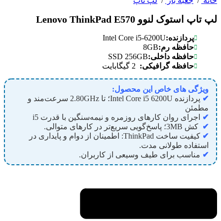
خانه
/
جعبه باز
/
لپ تاپ
لپ تاپ استوک لنوو Lenovo ThinkPad E570
Intel Core i5-6200U
پردازنده:
8GB
حافظه رم:
SSD 256GB
حافظه داخلی:
حافظه گرافیکی:
2 گیگابایت
ویژگی های خاص این محصول:
✔
پردازنده Intel Core i5 6200U؛ تا 2.80GHz سرعت‌مند و
مطمئن
✔
اجرای روان کارهای روزمره و نیمه‌سنگین با قدرت i5
✔
کش 3MB؛ پاسخ‌گویی سریع‌تر در کارهای متوالی.
✔
کیفیت ساخت ThinkPad: اطمینان از دوام و پایداری در
استفاده طولانی مدت.
✔
مناسب برای طیف وسیعی از کاربران.