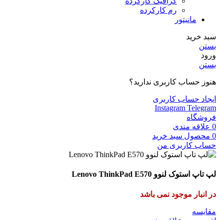
گرافیک کارکرده
رم کارکرده
مانیتور
سبد خرید
بستن
ورود
بستن
هنوز حساب کاربری ندارید؟
ایجاد حساب کاربری
Instagram
Telegram
فروشگاه
0
علاقه مندی
0
محصول
سبد خرید
حساب کاربری من
لپ تاپ استوک لنوو Lenovo ThinkPad E570
در انبار موجود نمی باشد
مقایسه