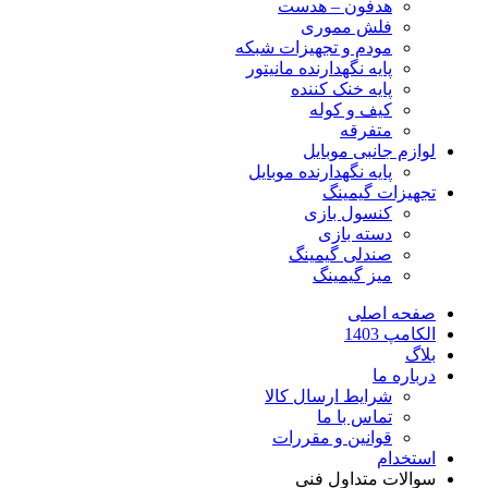
هدفون – هدست
فلش مموری
مودم و تجهیزات شبکه
پایه نگهدارنده مانیتور
پایه خنک کننده
کیف و کوله
متفرقه
لوازم جانبی موبایل
پایه نگهدارنده موبایل
تجهیزات گیمینگ
کنسول بازی
دسته بازی
صندلی گیمینگ
میز گیمینگ
صفحه اصلی
الکامپ 1403
بلاگ
درباره ما
شرایط ارسال کالا
تماس با ما
قوانین و مقررات
استخدام
سوالات متداول فنی