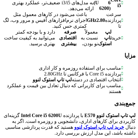
)
U
6
به مدل‌های i3/i5 ضعیف‌تر، عملکرد بهتری
i5
(6200
ارائه می‌دهد.
سرعت
باعث می‌شود در کارهای معمول مثل
GHz
2.80
پردازنده
اجرای نرم‌افزارهای آفیس و مرور وب، لگ
تا
کمتری حس کنید.
لپ
معمولاً
صرفه
دارد و با بودجه کمتر
خرید
تاپ
نسبت به
اقتصادی
می‌توانید به کیفیت ساخت
استوک
نو بودن،
بیشتری
بهتری برسید.
مزایا
مناسب برای استفاده روزمره و کار اداری
پردازنده Core i5 با فرکانس تا 2.80GHz
انتخاب اقتصادی در دسته
لپ تاپ استوک لنوو
مناسب برای کاربرانی که دنبال تعادل بین قیمت و عملکرد
هستند
جمع‌بندی
لپ تاپ استوک لنوو
E570
با پردازنده
Intel Core i5 6200U
گزینه‌ای
کاربردی برای کارهای اداری، دانشجویی و روزمره است. اگر به
دنبال
خرید لپ تاپ استوک لنوو
هستید که قدرت پردازشی مناسبی
داشته باشد، این مدل ارزش بررسی دارد.