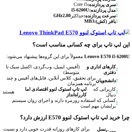
Core i5
سری پردازنده:
i5-6200U
مدل پردازنده:
GHz
2.80
سرعت پردازنده:
حداکثر
MB
3
بافر (کش):
این لپ تاپ برای چه کسانی مناسب است؟
Lenovo E570 i5 6200U
معمولاً برای این گروه‌ها پیشنهاد می‌شود:
کارهای اداری و
(آفیس، ایمیل، وب‌گردی، اکسل سبک تا
دفتری
متوسط)
برای تحقیق، کلاس آنلاین، فایل‌های آفیس و چند
دانشجویان
برنامه همزمان
کاربرانی که
لپ تاپ استوک لنوو اقتصادی اما
هستند
دنبال
کارراه‌انداز
کسانی که استفاده روزمره دارند و اجرای روان سیستم
برایشان مهم است
چرا خرید لپ تاپ استوک لنوو
E570
ارزش دارد؟
برای کارهای روزانه قدرت خوبی دارد و نسبت
نسل
Core