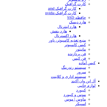
کارت گرافیک
کارت گرافیک amd
کارت گرافیک nvidia
حافظه SSD
هارد دیسک
هارد اینترنال
هارد بنفش
هارد اکسترنال
منبع تغذیه کامپیوتر، پاور
کیس کامپیوتر
مانیتور
فن پردازنده
فن کیس
کیس آماده
سیستم رندرینگ
سرور
سیستم‌ اداری و کلاینت
آل این وان آکبند
لوازم جانبی
کیبورد
موس و کیبورد
ماوس | موس
اسپیکر