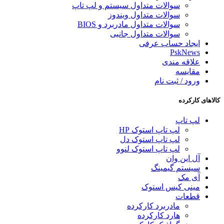
سوالات متداول سیستم و لپ تاپ
سوالات متداول ویندوز
سوالات متداول مادربرد و BIOS
سوالات متداول جانبی
ایجاد حساب عرفی
PskNews
علاقه مندی
مقایسه
ورود / ثبت نام
کالاهای کارکرده
لپ تاپ
لپ تاپ استوک HP
لپ تاپ استوک دل
لپ تاپ استوک لنوو
آل این وان
سیستم گیمینگ
آی مک
مینی کیس استوک
قطعات
مادربرد کارکرده
هارد کارکرده