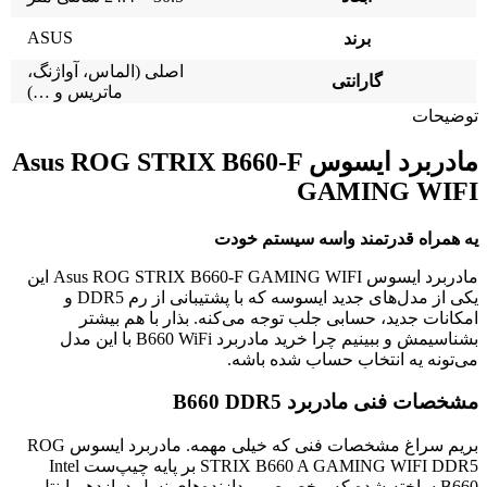
ASUS
برند
اصلی (الماس، آواژنگ،
گارانتی
ماتریس و …)
توضیحات
مادربرد ایسوس Asus ROG STRIX B660-F
GAMING WIFI
یه همراه قدرتمند واسه سیستم خودت
مادربرد ایسوس Asus ROG STRIX B660-F GAMING WIFI این
یکی از مدل‌های جدید ایسوسه که با پشتیبانی از رم DDR5 و
امکانات جدید، حسابی جلب توجه می‌کنه. بذار با هم بیشتر
بشناسیمش و ببینیم چرا خرید مادربرد B660 WiFi با این مدل
می‌تونه یه انتخاب حساب شده باشه.
مشخصات فنی مادربرد B660 DDR5
بریم سراغ مشخصات فنی که خیلی مهمه. مادربرد ایسوس ROG
STRIX B660 A GAMING WIFI DDR5 بر پایه چیپ‌ست Intel
B660 ساخته شده که مخصوص پردازنده‌های نسل دوازدهم اینتل