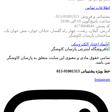
اطلاعات تماس
پشتیبانی و فروش 91001313-013
ساعت پاسخ‌گویی 10 الی 19:00
کد پستی: 4173664844
آدرس: گیلان، رشت، چهار راه گلسار، خیابان جوان، نبش جوان یک،
ساختمان پارسان کاوشگر
تمامی حقوق مادی و معنوی این سایت متعلق به پارسان کاوشگر
می باشد.
خط ویژه پشتیبانی 91001313-013
Instagram