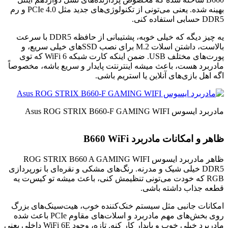
بهینه شده. یعنی می‌تونی از تکنولوژی‌های جدید مثل PCIe 4.0 و رم
DDR5 حسابی استفاده کنی.
یه چیز دیگه که خیلی خوبه، پشتیبانی از حافظه DDR5 با سرعت
بالاست، داشتن اسلات M.2 برای نصب SSDهای خیلی سریع، و
پورت‌های مختلف USB. ضمن اینکه کارت شبکه WiFi 6 که توی
مادربرد هست، باعث میشه اینترنتت پایدار و سریع باشه، مخصوصاً
اگه اهل بازی‌های آنلاین یا استریم باشی.
مادربرد ایسوس Asus ROG STRIX B660-F GAMING WIFI
ظاهر و امکانات مادربرد B660 WiFi
ظاهر مادربرد ایسوس ROG STRIX B660 A GAMING WIFI
DDR5 خیلی شیک و مدرنه. رنگ‌های مشکی و نقره‌ای با نورپردازی
RGB که خودت می‌تونی تنظیمش کنی، باعث میشه تو کیس‌ت یه
قطعه جذاب داشته باشی.
امکانات جانبی مثل سیستم خنک‌کننده خوب، هیت‌سینک‌های بزرگ
روی بخش‌های مهم مادربرد و اسلات‌های مقاوم PCIe باعث شده
مادربرد خیلی خوب و پایدار کار کنه. تازه، وجود WiFi 6E داخلی یعنی