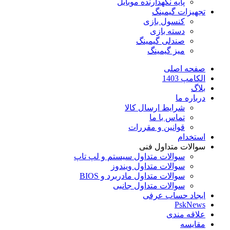
پایه نگهدارنده موبایل
تجهیزات گیمینگ
کنسول بازی
دسته بازی
صندلی گیمینگ
میز گیمینگ
صفحه اصلی
الکامپ 1403
بلاگ
درباره ما
شرایط ارسال کالا
تماس با ما
قوانین و مقررات
استخدام
سوالات متداول فنی
سوالات متداول سیستم و لپ تاپ
سوالات متداول ویندوز
سوالات متداول مادربرد و BIOS
سوالات متداول جانبی
ایجاد حساب عرفی
PskNews
علاقه مندی
مقایسه