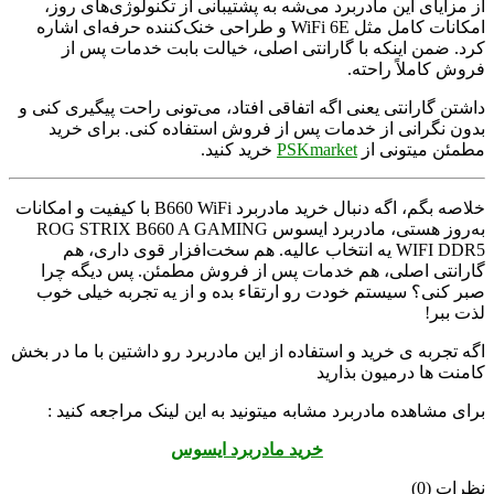
از مزایای این مادربرد می‌شه به پشتیبانی از تکنولوژی‌های روز،
امکانات کامل مثل WiFi 6E و طراحی خنک‌کننده حرفه‌ای اشاره
کرد. ضمن اینکه با گارانتی اصلی، خیالت بابت خدمات پس از
فروش کاملاً راحته.
داشتن گارانتی یعنی اگه اتفاقی افتاد، می‌تونی راحت پیگیری کنی و
بدون نگرانی از خدمات پس از فروش استفاده کنی. برای خرید
مطمئن میتونی از
PSKmarket
خرید کنید.
خلاصه بگم، اگه دنبال خرید مادربرد B660 WiFi با کیفیت و امکانات
به‌روز هستی، مادربرد ایسوس ROG STRIX B660 A GAMING
WIFI DDR5 یه انتخاب عالیه. هم سخت‌افزار قوی داری، هم
گارانتی اصلی، هم خدمات پس از فروش مطمئن. پس دیگه چرا
صبر کنی؟ سیستم خودت رو ارتقاء بده و از یه تجربه خیلی خوب
لذت ببر!
اگه تجربه ی خرید و استفاده از این مادربرد رو داشتین با ما در بخش
کامنت ها درمیون بذارید
برای مشاهده مادربرد مشابه میتونید به این لینک مراجعه کنید :
خرید مادربرد ایسوس
نظرات (0)