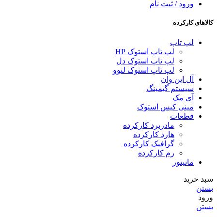
ورود / ثبت نام
کالاهای کارکرده
لپ تاپ
لپ تاپ استوک HP
لپ تاپ استوک دل
لپ تاپ استوک لنوو
آل این وان
سیستم گیمینگ
آی مک
مینی کیس استوک
قطعات
مادربرد کارکرده
هارد کارکرده
گرافیک کارکرده
رم کارکرده
مانیتور
سبد خرید
بستن
ورود
بستن