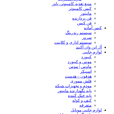
منبع تغذیه کامپیوتر، پاور
کیس کامپیوتر
مانیتور
فن پردازنده
فن کیس
کیس آماده
سیستم رندرینگ
سرور
سیستم‌ اداری و کلاینت
آل این وان آکبند
لوازم جانبی
کیبورد
موس و کیبورد
ماوس | موس
اسپیکر
هدفون – هدست
فلش مموری
مودم و تجهیزات شبکه
پایه نگهدارنده مانیتور
پایه خنک کننده
کیف و کوله
متفرقه
لوازم جانبی موبایل