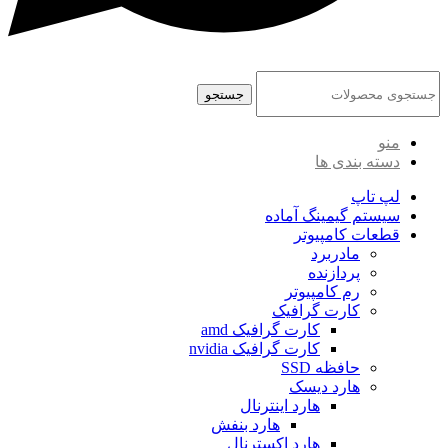
جستجو
منو
دسته بندی ها
لپ تاپ
سیستم گیمینگ آماده
قطعات کامپیوتر
مادربرد
پردازنده
رم کامپیوتر
کارت گرافیک
کارت گرافیک amd
کارت گرافیک nvidia
حافظه SSD
هارد دیسک
هارد اینترنال
هارد بنفش
هارد اکسترنال