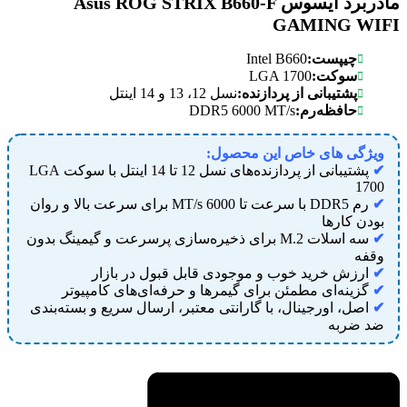
مادربرد ایسوس Asus ROG STRIX B660-F
GAMING WIFI
Intel B660
چیپست:
LGA 1700
سوکت:
پشتیبانی از پردازنده:
نسل 12، 13 و 14 اینتل
DDR5 6000 MT/s
حافظه
رم:
ویژگی های خاص این محصول:
✔
پشتیبانی از پردازنده‌های نسل 12 تا 14 اینتل با سوکت LGA
1700
✔
رم DDR5 با سرعت تا 6000 MT/s برای سرعت بالا و روان
بودن کارها
✔
سه اسلات M.2 برای ذخیره‌سازی پرسرعت و گیمینگ بدون
وقفه
✔
ارزش خرید خوب و موجودی قابل قبول در بازار
✔
گزینه‌ای مطمئن برای گیمرها و حرفه‌ای‌های کامپیوتر
✔
اصل، اورجینال، با گارانتی معتبر، ارسال سریع و بسته‌بندی
ضد ضربه