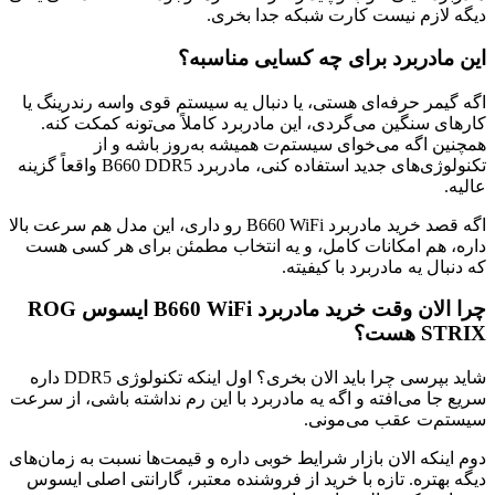
دیگه لازم نیست کارت شبکه جدا بخری.
این مادربرد برای چه کسایی مناسبه؟
اگه گیمر حرفه‌ای هستی، یا دنبال یه سیستم قوی واسه رندرینگ یا
کارهای سنگین می‌گردی، این مادربرد کاملاً می‌تونه کمکت کنه.
همچنین اگه می‌خوای سیستم‌ت همیشه به‌روز باشه و از
تکنولوژی‌های جدید استفاده کنی، مادربرد B660 DDR5 واقعاً گزینه
عالیه.
اگه قصد خرید مادربرد B660 WiFi رو داری، این مدل هم سرعت بالا
داره، هم امکانات کامل، و یه انتخاب مطمئن برای هر کسی هست
که دنبال یه مادربرد با کیفیته.
چرا الان وقت خرید مادربرد B660 WiFi ایسوس ROG
STRIX هست؟
شاید بپرسی چرا باید الان بخری؟ اول اینکه تکنولوژی DDR5 داره
سریع جا می‌افته و اگه یه مادربرد با این رم نداشته باشی، از سرعت
سیستم‌ت عقب می‌مونی.
دوم اینکه الان بازار شرایط خوبی داره و قیمت‌ها نسبت به زمان‌های
دیگه بهتره. تازه با خرید از فروشنده معتبر، گارانتی اصلی ایسوس