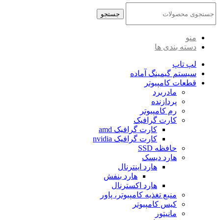
جستجو
منو
دسته بندی ها
لپ تاپ
سیستم گیمینگ آماده
قطعات کامپیوتر
مادربرد
پردازنده
رم کامپیوتر
کارت گرافیک
کارت گرافیک amd
کارت گرافیک nvidia
حافظه SSD
هارد دیسک
هارد اینترنال
هارد بنفش
هارد اکسترنال
منبع تغذیه کامپیوتر، پاور
کیس کامپیوتر
مانیتور