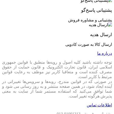
اگر تصمیم به خرید این مادربرد گرفتید، پیشنهاد می‌کنم حتماً از
پشتیبانی پاسخ‌گو
فروشگاهی معتبر مانند
PSKMARKET
خرید کنید. در این
فروشگاه، علاوه بر گارانتی اصلی و معتبر، می‌توانید مدل‌های متنوع
پشتیبانی و مشاوره فروش
دیگری را نیز بررسی کنید.
ارسال هدیه
نتیجه‌گیری
ارسال کالا به صورت کادویی
MSI PRO H610M-E DDR4
یک انتخاب بی‌نقص برای کسانی است
که به دنبال یک مادربرد اقتصادی و باکیفیت هستند. از طراحی
درباره ما
مقاوم گرفته تا امکانات گسترده، این مادربرد تمامی انتظارات شما
را برآورده خواهد کرد. اگر قصد ارتقای سیستم خود را دارید یا به
توجه داشته باشید کلیه اصول و رویه‏‌ها منطبق با قوانین جمهوری
دنبال خرید مادربردی مطمئن هستید، همین حالا به
PSKMARKET
اسلامی ایران، قانون تجارت الکترونیک و قانون حمایت از حقوق
مراجعه کنید و مدل‌های مختلف را بررسی کنید.
مصرف کننده است و متعاقبا کاربر نیز موظف به رعایت قوانین
مرتبط با کاربر است.
در صورتی که در قوانین مندرج، رویه‏‌ها و سرویس‏‌ها تغییراتی در
آینده ایجاد شود، در همین صفحه منتشر و به روز رسانی می شود و
شما توافق می‏‌کنید که استفاده مستمر شما از سایت به معنی
پذیرش هرگونه تغییر است.
اطلاعات تماس
پشتیبانی و فروش 91001313-013