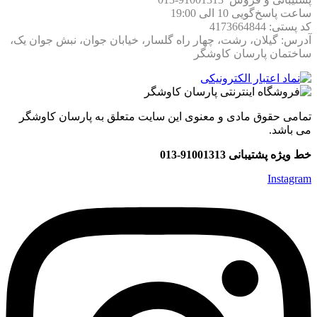
ساعت پاسخ‌گویی 10 الی 19:00
کد پستی: 4173664844
آدرس: گیلان، رشت، چهار راه گلسار، خیابان جوان، نبش جوان یک،
ساختمان پارسان کاوشگر
تمامی حقوق مادی و معنوی این سایت متعلق به پارسان کاوشگر
می باشد.
خط ویژه پشتیبانی 91001313-013
Instagram