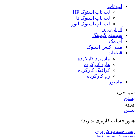
لپ تاپ
لپ تاپ استوک HP
لپ تاپ استوک دل
لپ تاپ استوک لنوو
آل این وان
سیستم گیمینگ
آی مک
مینی کیس استوک
قطعات
مادربرد کارکرده
هارد کارکرده
گرافیک کارکرده
رم کارکرده
مانیتور
سبد خرید
بستن
ورود
بستن
هنوز حساب کاربری ندارید؟
ایجاد حساب کاربری
Instagram
Telegram