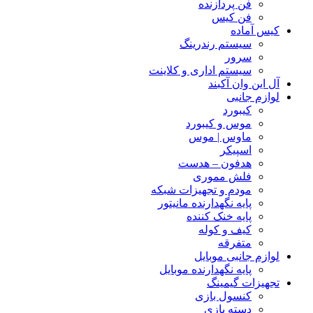
فن پردازنده
فن کیس
کیس آماده
سیستم رندرینگ
سرور
سیستم‌ اداری و کلاینت
آل این وان آکبند
لوازم جانبی
کیبورد
موس و کیبورد
ماوس | موس
اسپیکر
هدفون – هدست
فلش مموری
مودم و تجهیزات شبکه
پایه نگهدارنده مانیتور
پایه خنک کننده
کیف و کوله
متفرقه
لوازم جانبی موبایل
پایه نگهدارنده موبایل
تجهیزات گیمینگ
کنسول بازی
دسته بازی