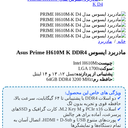
خانه
/
مادربرد
مادربرد ایسوس Asus Prime H610M K DDR4
Intel H610M
چیپست:
LGA 1700
سوکت:
پشتیبانی
از پردازنده:
نسل ۱۲، ۱۳ و ۱۴ اینتل
64GB DDR4 3200 MHz
حافظه
رم:
ویژگی های خاص این محصول:
✔
دو اسلات DDR4 با پشتیبانی تا ۶۴ گیگابایت، سرعت بالا،
حافظه قوی و تجربه بدون لگ
✔
اسلات PCIe x16 و M.2 Key M، کارت گرافیک و SSDهای
پرسرعت، آماده برای هر چالش
✔
پورت‌های متنوع USB و HDMI + D-Sub، اتصال آسان به
تمام دستگاه‌ها و نمایشگرها