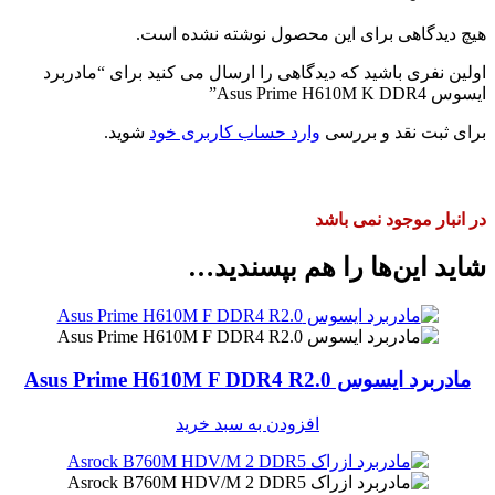
کانکتور SATA 3.0
چها
هیچ دیدگاهی برای این محصول نوشته نشده است.
پورت USB 3.2 Gen 1
د
اولین نفری باشید که دیدگاهی را ارسال می کنید برای “مادربرد
ایسوس Asus Prime H610M K DDR4”
پورت USB 2.0
چها
برای ثبت نقد و بررسی
وارد حساب کاربری خود
شوید.
هدر USB 3.2
ی
هدر USB 2.0
ی
در انبار موجود نمی باشد
پورت HDMI
ی
شاید این‌ها را هم بپسندید…
جک 3.5 میلی‌متری صدا
سه
ek 1Gb Ethernet
کارت شبکه LAN
پورت LAN
ی
مادربرد ایسوس Asus Prime H610M F DDR4 R2.0
پورت PS/2
ی
افزودن به سبد خرید
پورت D-Sub
ی
128 مگابایت M, UEFI AMI