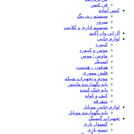
فن کیس
کیس آماده
سیستم رندرینگ
سرور
سیستم‌ اداری و کلاینت
آل این وان آکبند
لوازم جانبی
کیبورد
موس و کیبورد
ماوس | موس
اسپیکر
هدفون – هدست
فلش مموری
مودم و تجهیزات شبکه
پایه نگهدارنده مانیتور
پایه خنک کننده
کیف و کوله
متفرقه
لوازم جانبی موبایل
پایه نگهدارنده موبایل
تجهیزات گیمینگ
کنسول بازی
دسته بازی