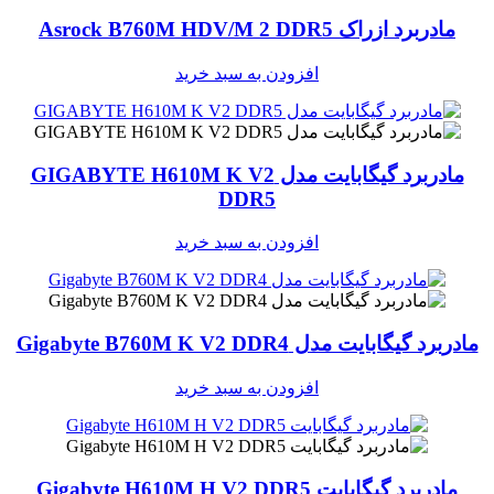
سایر توضیحات بایوس
مادربرد ازراک Asrock B760M HDV/M 2 DDR5
ek 7.1 Surround Sound High
کارت صدا
ition Audio CODEC
افزودن به سبد خرید
کانال‌های صوتی
7.1 کاناله
سیستم عامل‌های قابل
ws 11 64-bit, Windows 10 64-
پشتیبانی
مادربرد گیگابایت مدل GIGABYTE H610M K V2
DDR5
ابعاد
23.4 × 20.3 سانتی متر
S
افزودن به سبد خرید
برند
گارانتی
اصلی (الماس، آواژنگ، ماتریس
مادربرد گیگابایت مدل Gigabyte B760M K V2 DDR4
افزودن به سبد خرید
مادربرد گیگابایت Gigabyte H610M H V2 DDR5