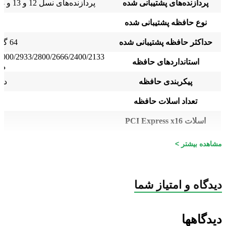
پردازنده‌های پشتیبانی شده
پردازنده‌های نسل 12 و 13 و 14 اینتل
4
نوع حافظه پشتیبانی شده
حداکثر حافظه پشتیبانی شده
64 گیگابایت
3000/2933/2800/2666/2400/2133
استانداردهای حافظه
مگ
پیکربندی حافظه
دو 
تعداد اسلات حافظه
د
اسلات PCI Express x16
ی
اسلات PCI Express x1
ی
مشاهده بیشتر >
تعداد فاز VRM
M
نوع اسلات M.2
دیدگاه و امتیاز شما
کانکتورهای برق
کانکتور برق 8 پین ATX
دیدگاهها
مجموع کانکتور فن