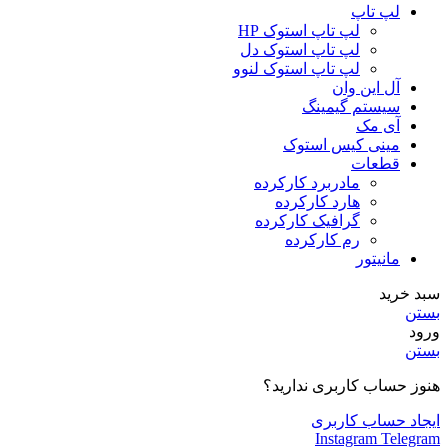
لپ تاپ
لپ تاپ استوک HP
لپ تاپ استوک دل
لپ تاپ استوک لنوو
آل این وان
سیستم گیمینگ
آی مک
مینی کیس استوک
قطعات
مادربرد کارکرده
هارد کارکرده
گرافیک کارکرده
رم کارکرده
مانیتور
سبد خرید
بستن
ورود
بستن
هنوز حساب کاربری ندارید؟
ایجاد حساب کاربری
Instagram
Telegram