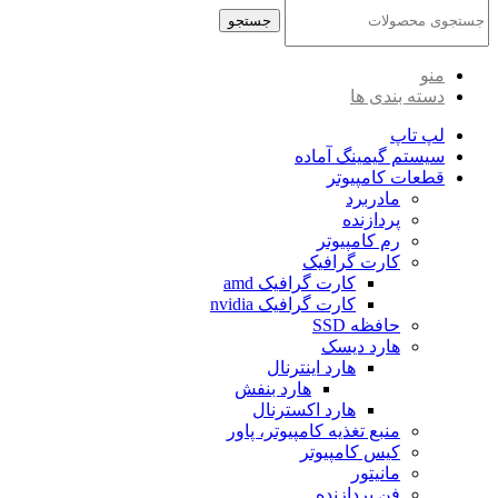
جستجو
منو
دسته بندی ها
لپ تاپ
سیستم گیمینگ آماده
قطعات کامپیوتر
مادربرد
پردازنده
رم کامپیوتر
کارت گرافیک
کارت گرافیک amd
کارت گرافیک nvidia
حافظه SSD
هارد دیسک
هارد اینترنال
هارد بنفش
هارد اکسترنال
منبع تغذیه کامپیوتر، پاور
کیس کامپیوتر
مانیتور
فن پردازنده