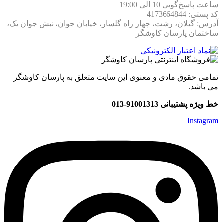
ساعت پاسخ‌گویی 10 الی 19:00
کد پستی: 4173664844
آدرس: گیلان، رشت، چهار راه گلسار، خیابان جوان، نبش جوان یک،
ساختمان پارسان کاوشگر
تمامی حقوق مادی و معنوی این سایت متعلق به پارسان کاوشگر
می باشد.
خط ویژه پشتیبانی 91001313-013
Instagram