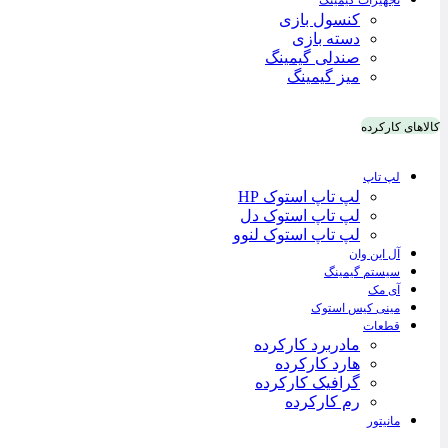
تجهیزات گیمینگ
کنسول بازی
دسته بازی
صندلی گیمینگ
میز گیمینگ
کالاهای کارکرده
لپ تاپ
لپ تاپ استوک HP
لپ تاپ استوک دل
لپ تاپ استوک لنوو
آل این وان
سیستم گیمینگ
آی مک
مینی کیس استوک
قطعات
مادربرد کارکرده
هارد کارکرده
گرافیک کارکرده
رم کارکرده
مانیتور