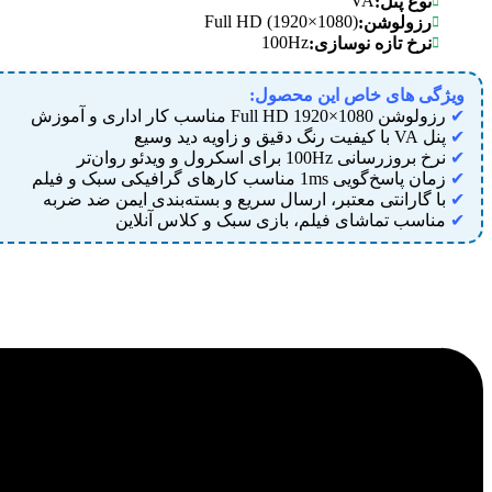
VA
نوع پنل:
Full HD (1920×1080)
رزولوشن:
100Hz
نرخ تازه نوسازی:
ویژگی های خاص این محصول:
✔
رزولوشن Full HD 1920×1080 مناسب کار اداری و آموزش
✔
پنل VA با کیفیت رنگ دقیق و زاویه دید وسیع
✔
نرخ بروزرسانی 100Hz برای اسکرول و ویدئو روان‌تر
✔
زمان پاسخ‌گویی 1ms مناسب کارهای گرافیکی سبک و فیلم
✔
با گارانتی معتبر، ارسال سریع و بسته‌بندی ایمن ضد ضربه
✔
مناسب تماشای فیلم، بازی سبک و کلاس آنلاین