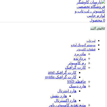
0
محصول
کالاهای آکبند
لپ تاپ
سیستم گیمینگ آماده
قطعات کامپیوتر
مادربرد
پردازنده
رم کامپیوتر
کارت گرافیک
کارت گرافیک amd
کارت گرافیک nvidia
حافظه SSD
هارد دیسک
هارد اینترنال
هارد بنفش
هارد اکسترنال
منبع تغذیه کامپیوتر، پاور