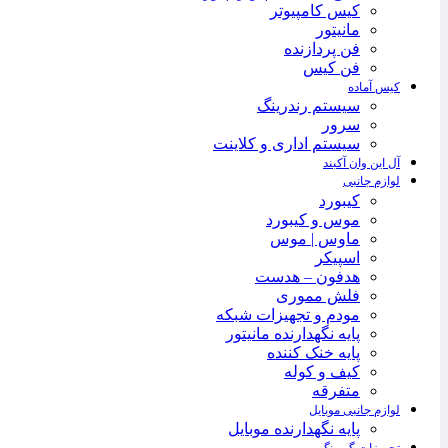
کیس کامپیوتر
مانیتور
فن پردازنده
فن کیس
کیس آماده
سیستم رندرینگ
سرور
سیستم‌ اداری و کلاینت
آل این وان آکبند
لوازم جانبی
کیبورد
موس و کیبورد
ماوس | موس
اسپیکر
هدفون – هدست
فلش مموری
مودم و تجهیزات شبکه
پایه نگهدارنده مانیتور
پایه خنک کننده
کیف و کوله
متفرقه
لوازم جانبی موبایل
پایه نگهدارنده موبایل