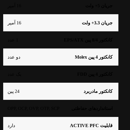
جریان 5+ ولت
16 آمپر
جریان 3.3+ ولت
16 آمپر
کانکتور 8/4 پین EPS/ATX
1 عدد
کانکتور 4 پین Molex
دو عدد
کانکتور 4 پین FDD
یک عدد
کانکتور مادربرد
24 پین
OPP, OCP, OVP, OTP, SCP
استانداردهای حفاظتی
قابلیت ACTIVE PFC
دارد