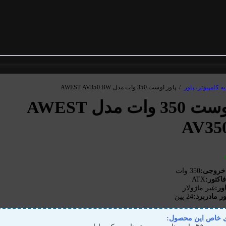
یه کامپیوتر، پاور
/
پاور اوست 350 وات مدل AWEST AV350 BW
پاور اوست 350 وات مدل AWEST
AV35
 خروجی:
350 وات
ATX
اکتور:
اور:
غیر ماژولار
ور مادربرد:
24 پین
ی خاص این محصول: