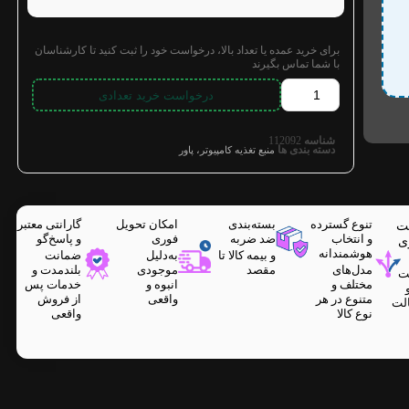
برای خرید عمده یا تعداد بالا، درخواست خود را ثبت کنید تا کارشناسان
با شما تماس بگیرند
درخواست خرید تعدادی
شناسه
112092
دسته بندی ها
منبع تغذیه کامپیوتر، پاور
تنوع گسترده
بسته‌بندی
امکان تحویل
گارانتی معتبر
ت
و انتخاب
ضد ضربه
فوری
و پاسخ‌گو
ی
هوشمندانه
و بیمه کالا تا
به‌دلیل
ضمانت
مدل‌های
مقصد
موجودی
بلندمدت و
ت
مختلف و
انبوه و
خدمات پس
متنوع در هر
واقعی
از فروش
لت
نوع کالا
واقعی