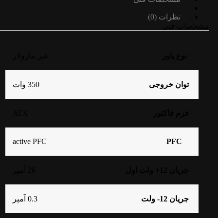
نظرات (0)
مشخصات فنی
نوع پاور
غیر ماژولار
توان خروجی
350 وات
ATX
فرم فاکتور
active PFC
PFC
جریان 12+ ولت اول
26 آمپر
جریان 12- ولت
0.3 آمپر