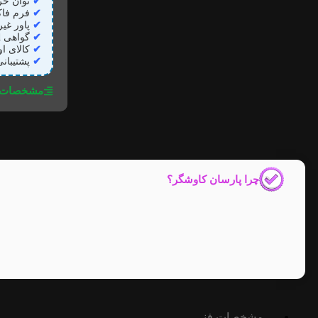
✔
توان خروجی ۳۵۰ وات مناسب 
✔
فرم فاکتور ATX استاندارد نصب آ
✔
پاور غی
✔
گواهی 80Plus Standard راندمان بین ۸۲ تا ۸۵٪
✔
کالای ا
✔
پشتیبانی از Active PFC بهبود
مشخصات ف
چرا پارسان کاوشگر؟
مشخصات فنی