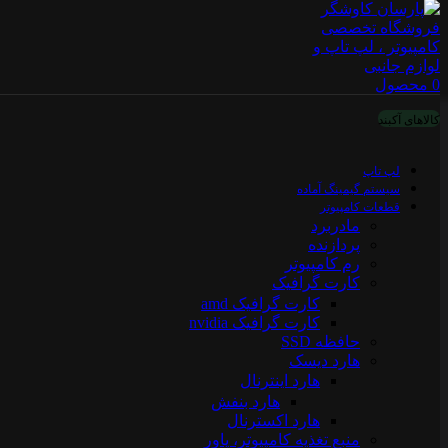
0
محصول
کالاهای آکبند
لپ تاپ
سیستم گیمینگ آماده
قطعات کامپیوتر
مادربرد
پردازنده
رم کامپیوتر
کارت گرافیک
کارت گرافیک amd
کارت گرافیک nvidia
حافظه SSD
هارد دیسک
هارد اینترنال
هارد بنفش
هارد اکسترنال
منبع تغذیه کامپیوتر، پاور