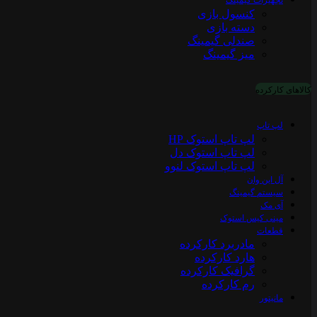
تجهیزات گیمینگ
کنسول بازی
دسته بازی
صندلی گیمینگ
میز گیمینگ
کالاهای کارکرده
لپ تاپ
لپ تاپ استوک HP
لپ تاپ استوک دل
لپ تاپ استوک لنوو
آل این وان
سیستم گیمینگ
آی مک
مینی کیس استوک
قطعات
مادربرد کارکرده
هارد کارکرده
گرافیک کارکرده
رم کارکرده
مانیتور