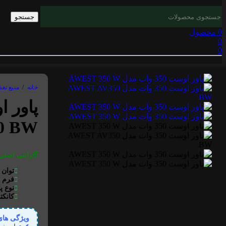
جستجو
0
محصول
0
0
خانه
/
منبع تغذ
0 BW
گارانتی اصلی
توان
فرم ف
نوع پ
کانکت
ویژگی ها