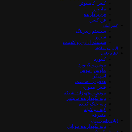
کیس کامپیوتر
مانیتور
فن پردازنده
فن کیس
کیس آماده
سیستم رندرینگ
سرور
سیستم‌ اداری و کلاینت
آل این وان آکبند
لوازم جانبی
کیبورد
موس و کیبورد
ماوس | موس
اسپیکر
هدفون – هدست
فلش مموری
مودم و تجهیزات شبکه
پایه نگهدارنده مانیتور
پایه خنک کننده
کیف و کوله
متفرقه
لوازم جانبی موبایل
پایه نگهدارنده موبایل