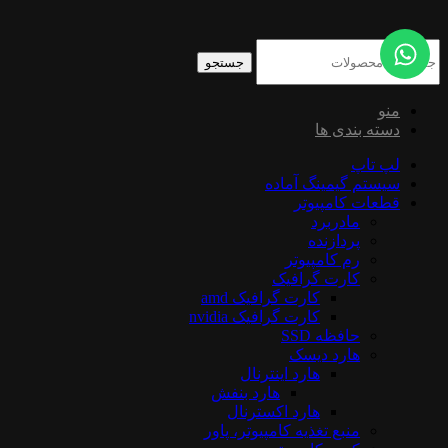
جستجو
منو
دسته بندی ها
لپ تاپ
سیستم گیمینگ آماده
قطعات کامپیوتر
مادربرد
پردازنده
رم کامپیوتر
کارت گرافیک
کارت گرافیک amd
کارت گرافیک nvidia
حافظه SSD
هارد دیسک
هارد اینترنال
هارد بنفش
هارد اکسترنال
منبع تغذیه کامپیوتر، پاور