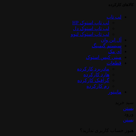
کالاهای کارکرده
لپ تاپ
لپ تاپ استوک HP
لپ تاپ استوک دل
لپ تاپ استوک لنوو
آل این وان
سیستم گیمینگ
آی مک
مینی کیس استوک
قطعات
مادربرد کارکرده
هارد کارکرده
گرافیک کارکرده
رم کارکرده
مانیتور
سبد خرید
بستن
ورود
بستن
هنوز حساب کاربری ندارید؟