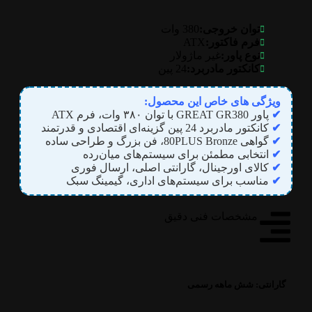
توان خروجی:
380 وات
ATX
فرم فاکتور:
نوع پاور:
غیر ماژولار
کانکتور مادربرد:
24 پین
ویژگی های خاص این محصول:
✔
پاور GREAT GR380 با توان ۳۸۰ وات، فرم ATX
✔
کانکتور مادربرد 24 پین گزینه‌ای اقتصادی و قدرتمند
✔
گواهی 80PLUS Bronze، فن بزرگ و طراحی ساده
✔
انتخابی مطمئن برای سیستم‌های میان‌رده
✔
کالای اورجینال، گارانتی اصلی، ارسال فوری
✔
مناسب برای سیستم‌های اداری، گیمینگ سبک
مشخصات فنی دقیق
گارانتی:
شش ماهه رسمی