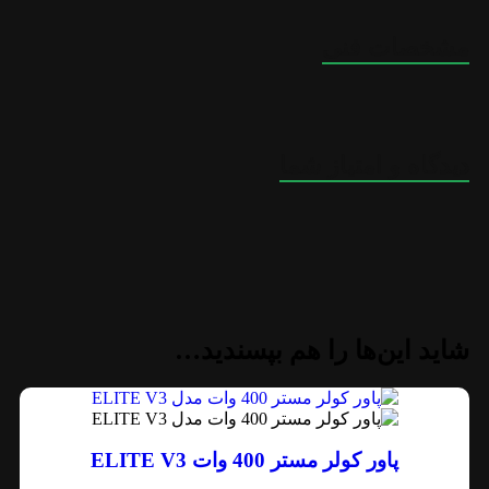
مشخصات فنی
دیدگاه و امتیاز شما
شاید این‌ها را هم بپسندید…
پاور کولر مستر 400 وات ELITE V3