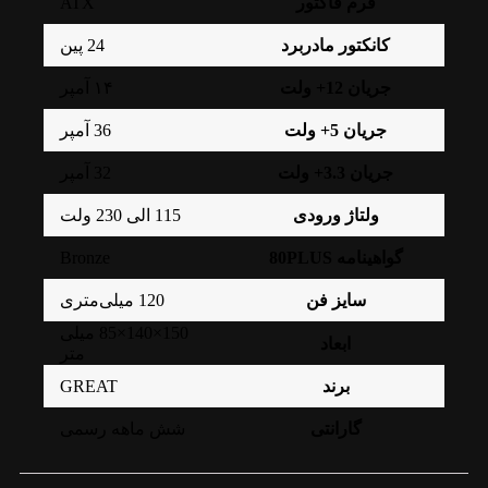
ATX
فرم فاکتور
کانکتور مادربرد
24 پین
جریان 12+ ولت
۱۴ آمپر
جریان 5+ ولت
36 آمپر
جریان 3.3+ ولت
32 آمپر
ولتاژ ورودی
115 الی 230 ولت
Bronze
گواهینامه 80PLUS
سایز فن
120 میلی‌متری
150×140×85 میلی
ابعاد
متر
GREAT
برند
گارانتی
شش ماهه رسمی