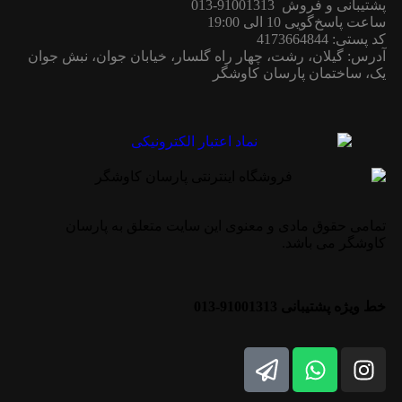
پشتیبانی و فروش 91001313-013
ساعت پاسخ‌گویی 10 الی 19:00
کد پستی: 4173664844
آدرس: گیلان، رشت، چهار راه گلسار، خیابان جوان، نبش جوان
یک، ساختمان پارسان کاوشگر
تمامی حقوق مادی و معنوی این سایت متعلق به پارسان
کاوشگر می باشد.
خط ویژه پشتیبانی 91001313-013