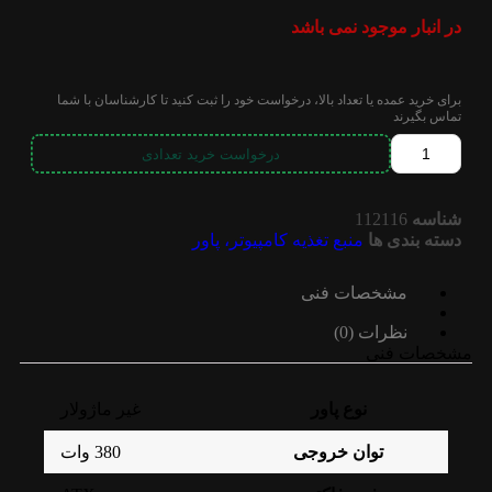
در انبار موجود نمی باشد
برای خرید عمده یا تعداد بالا، درخواست خود را ثبت کنید تا کارشناسان با شما
تماس بگیرند
درخواست خرید تعدادی
شناسه
112116
دسته بندی ها
منبع تغذیه کامپیوتر، پاور
مشخصات فنی
نظرات (0)
مشخصات فنی
نوع پاور
غیر ماژولار
توان خروجی
380 وات