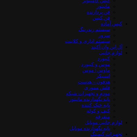
کیس کامپیوتر
مانیتور
فن پردازنده
فن کیس
کیس آماده
سیستم رندرینگ
سرور
سیستم‌ اداری و کلاینت
آل این وان آکبند
لوازم جانبی
کیبورد
موس و کیبورد
ماوس | موس
اسپیکر
هدفون – هدست
فلش مموری
مودم و تجهیزات شبکه
پایه نگهدارنده مانیتور
پایه خنک کننده
کیف و کوله
متفرقه
لوازم جانبی موبایل
پایه نگهدارنده موبایل
تجهیزات گیمینگ