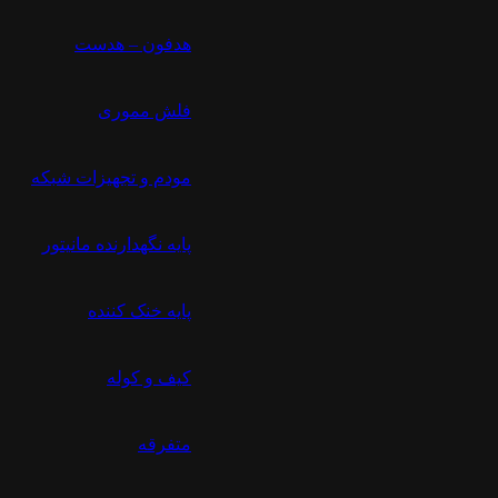
هدفون – هدست
فلش مموری
مودم و تجهیزات شبکه
پایه نگهدارنده مانیتور
پایه خنک کننده
کیف و کوله
متفرقه