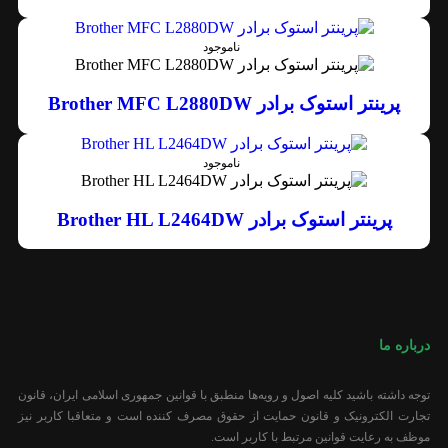
ناموجود
پرینتر استوک برادر Brother MFC L2880DW
ناموجود
پرینتر استوک برادر Brother HL L2464DW
درباره ما
توجه داشته باشید کلیه اصول و رویه‏‌ها منطبق با قوانین جمهوری اسلامی ایران، قانون
تجارت الکترونیک و قانون حمایت از حقوق مصرف کننده است و متعاقبا کاربر نیز
موظف به رعایت قوانین مرتبط با کاربر است.