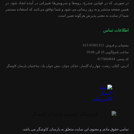
در صورتی که در قوانین مندرج، رویه‏‌ها و سرویس‏‌ها تغییراتی در آینده ایجاد شود، در
همین صفحه منتشر و به روز رسانی می شود و شما توافق می‏‌کنید که استفاده مستمر
شما از سایت به معنی پذیرش هرگونه تغییر است.
اطلاعات تماس
پشتیبانی و فروش 91001313-013
ساعت پاسخ‌گویی 10 الی 19:00
کد پستی: 4173664844
آدرس: گیلان، رشت، چهار راه گلسار، خیابان جوان، نبش جوان یک، ساختمان پارسان کاوشگر
تمامی حقوق مادی و معنوی این سایت متعلق به پارسان کاوشگر می باشد.