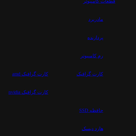
قطعات کامپیوتر
مادربرد
پردازنده
رم کامپیوتر
کارت گرافیک
کارت گرافیک amd
کارت گرافیک nvidia
حافظه SSD
هارد دیسک