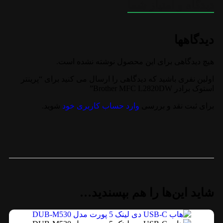
دیدگاه و امتیاز شما
حداکثر وضوح چاپ
۱۲۰۰ × ۱۲۰۰ dpi
وزن
۱۰.۴ کیلوگرم
دیدگاهها
۳۹.۹ × ۴۰.۹ × ۳۱.۸
ابعاد
سانتی‌متر
هیچ دیدگاهی برای این محصول نوشته نشده است.
BROTHER
برند
اولین نفری باشید که دیدگاهی را ارسال می کنید برای “پرینتر
استوک برادر Brother MFC L2820DW”
گارانتی
یک ماهه رسمی
برای ثبت نقد و بررسی
وارد حساب کاربری خود
شوید.
شاید این‌ها را هم بپسندید…