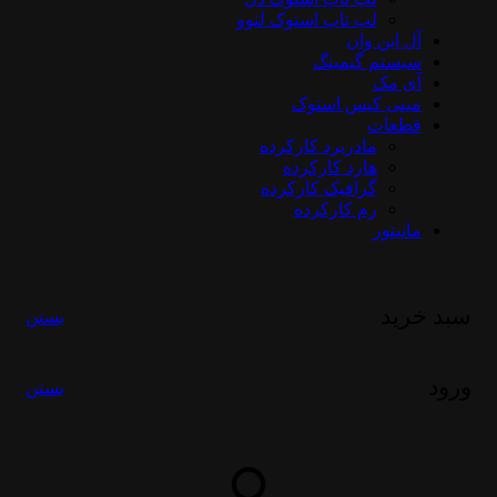
لپ تاپ استوک لنوو
آل این وان
سیستم گیمینگ
آی مک
مینی کیس استوک
قطعات
مادربرد کارکرده
هارد کارکرده
گرافیک کارکرده
رم کارکرده
مانیتور
سبد خرید
بستن
ورود
بستن