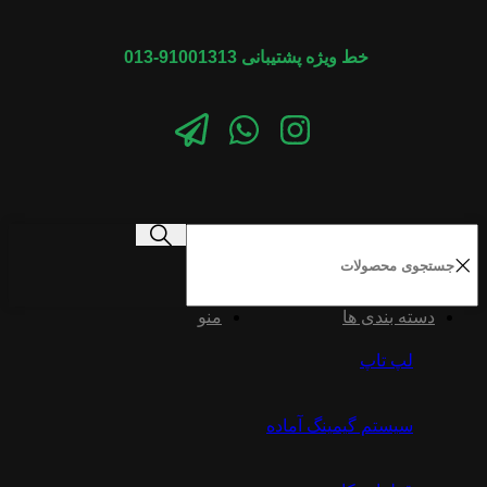
خط ویژه پشتیبانی 91001313-013
دسته بندی ها
منو
لپ تاپ
سیستم گیمینگ آماده