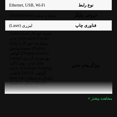
Ethernet
,
USB
,
Wi-Fi
نوع رابط
خروجی چاپگر
سیاه و سفید (Monochrome)
فناوری چاپ
لیزری (Laser)
تغذیه خودکار اسناد (Auto
Document Feeder) چاپ
دوطرفه خودکار (Auto-
Duplex) صفحه‌نمایش
(Display Screen) گواهی
بهره‌وری انرژی (Energy
Star) چاپ روی پاکت
ویژگی‌های خاص
(Envelope Printing) دارای
گواهی EPEAT قابلیت
اتصال به شبکه (Network-
Ready) اسکن به ایمیل
(Scan To E-Mail)
صفحه‌نمایش لمسی (Touch
Screen)
مشاهده بیشتر >
۳۴ صفحه در دقیقه (34
حداکثر سرعت چاپ
ppm)
حداکثر سایز کاغذ
Legal (21.6×35.6 سانتی‌متر)