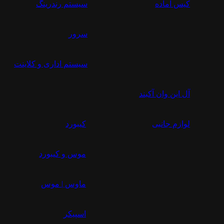
کیس آماده
سیستم رندرینگ
سرور
سیستم‌ اداری و کلاینت
آل این وان آکبند
لوازم جانبی
کیبورد
موس و کیبورد
ماوس | موس
اسپیکر