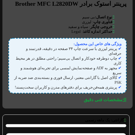
پرینتر استوک برادر Brother MFC L2820DW
نوع اتصال:
بی سیم
فناوری چاپ
: لیزری
خروجی چاپگر
: سیاه و سفید
حداکثر اندازه کاغذ
: Legal
ویژگی های خاص این محصول:
✔
پرینتر لیزری با سرعت چاپ ۳۴ صفحه در دقیقه، قدرتمند و
حرفه‌ای
✔
چاپ دوطرفه خودکار و اتصال بی‌سیم؛ راحتی مطلق در هر محیط
کاری
✔
مجهز به ADF و صفحه‌نمایش لمسی برای تجربه‌ای هوشمند و
سریع
✔
کالای اصل با گارانتی معتبر، ارسال فوری و بسته‌بندی ضد ضربه از
PSK
✔
پرینتری همه‌فن‌حریف برای دفترهای مدرن و کاربران سخت‌پسند!
مشخصات فنی دقیق
گارانتی:
یک ماهه رسمی