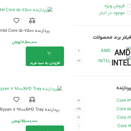
فروش ویژه
موجود در انبار
پردازنده Intel Core i5-7500
فیلتر برند محصولات
۷,۵۰۰,۰۰۰
تومان
AMD
۷
INTEL
۷۶
افزودن به سبد خرید
پردازنده
Core i3
۱۸
Core i5
پردازنده AMD Ryzen 7 9800X3D Tray
۳۵
Core i7
۱۷
۹۵,۰۰۰,۰۰۰
تومان
Core i9
۱