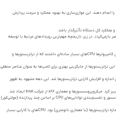
ی‌توانند وظایف مختلف را انجام دهند. این موازی‌سازی به بهبود عملکرد و سرعت پردازش
ترهای شخصی و انواع معاصر بازمی‌گردد. در زیر، تاریخچه مهم‌ترین رویدادهای مرتبط با توسعه
دهه 1940: کامپیوترهای اولیه با استفاده از لامپ‌های الکترونیکی (یعنی لامپ‌های الکترونیکی) ساخته شدند. این کامپیوترها CPU‌های بسیار ساده‌ای داشتند که از ترانزیستورها و
د و این ترانزیستورها از جایگزینی بهتری برای لامپ‌ها به عنوان عناصر منطقی
ابل توجهی در توسعه معماری CPU بود. اختراع مدار متکامل (IC) باعث کاهش اندازه و افزایش کارایی ترانزیستورها شد. این دهه مشهود به ظهور
دهه 1980: این دهه شاهد رشد سریع در توسعه CPU بود. ایجاد تعداد زیادی شرکت‌های تولید کننده میکروپروسسور و تقسیم‌بندی توانایی‌های CPU بر اساس چند پردازنده (مولتی‌کور)
دهه 1990 و به بعد: توسعه CPU به سرعت ادامه پیدا کرد. این دوره شاهد افزایش سرعت پردازشی و کاهش اندازه ترانزیستورها (با معماری نانومتری) بود. CPU‌های با کارایی بسیار