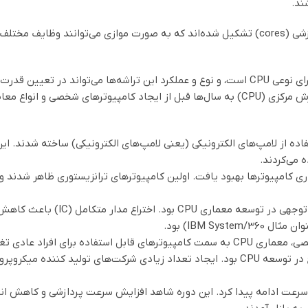
ند.
CPU‌ها معمولاً از چندین هسته پردازشی (cores) تشکیل شده‌اند که به صورت موازی م
د کل دستگاه تأثیرگذار باشد.
تاریخچه و توسعه سیستم‌های پردازش مرکزی (CPU) به سال‌ها قبل از ایجاد کامپیو
 می‌کردند.
تور، معماری کامپیوترها بهبود یافت. اولین کامپیوترهای ترانزیستوری ظاهر شدن
دهه 1960: این دهه شاهد رشد ق
IBM Sys) بود.