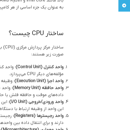
بالا، مانند Intel Core و AMD Ryzen، به بازار آمدند.
Telegram
به عنوان یک جزء اساسی از هر کامپیوتر و دستگاه الکترونیکی مدرن، توسعه CPU به 
ساختار CPU چیست؟
صورت زیر هستند:
واحد کنترل (Control Unit)
مؤلفه‌های دیگر CPU می‌پردازد.
واحد اجرا (Execution Unit)
: وظیفه 
واحد حافظه (Memory Unit)
داده‌های موقت و حافظه فلش یا حاف
واحد ورودی/خروجی (I/O Unit)
: این 
این واحد از وظیفه ارتباط با دستگاه‌
واحد رجیسترها (Registers)
دارند و برای انتقال داده بین واحدهای مختلف CPU اس
واحد معماری (Microarchitecture)