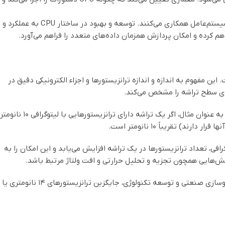
هر کدام از این واحدها در تعامل با یکدیگر به منظور اجرای دقیق دستورات و محاسبات مورد نیاز برنامه‌ها و سیستم‌عامل همکاری می‌کنند. توسعه و بهبود در ساختار CPU به عملکرد و
ترانزیستورها در صنعت نیمه‌هادی است. این مفهوم به اندازه و اندازه ترانزیستورها و اجزاء الکترونیکی دقیق در
ر روی سطح تراشه را مشخص می‌کند.
لیتوگرافی به عنوان واحد اندازه‌گیری برای تعداد ترانزیستورها و قابلیت پردازش در یک تراشه استفاده می‌شود. به عنوان مثال، اگر یک تراشه دارای ترانزیستورهایی با لیتوگرافی ۱۰ نانومتر
تقریباً ۱۰ نانومتر است.
فی، تعداد ترانزیستورها در یک تراشه افزایش می‌یابد و این امکان را به
لش‌هایی همچون تجزیه و تحلیل حرارتی و افت ولتاژ مرتبط باشد.
به عنوان مثال، ترانزیستورهای لیتوگرافی ۱۰ نانومتری نسلی از میکروپروسسورها را نشان می‌دهند که در دوران نوسازی صنعتی و توسعه تکنولوژی، جایگزین ترانزیستورهای ۱۴ نانومتری یا