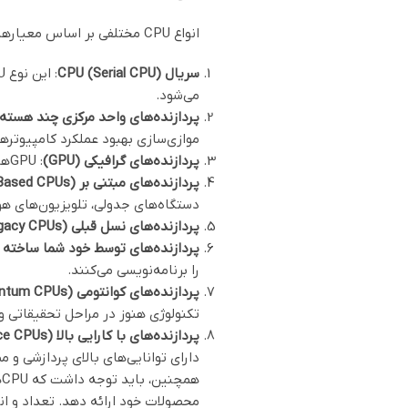
انواع CPU مختلفی بر اساس معیارهای مختلف و نیازهای مختلف می‌توانند وجود داشته باشند. در ادامه، تعدادی از انواع رایج CPU را شرح می‌دهم:
سریال CPU (Serial CPU)
می‌شود.
پردازنده‌های واحد مرکزی چند هسته‌ای (i-Core CPUs
موازی‌سازی بهبود عملکرد کامپیوترها
پردازنده‌های گرافیکی (GPU)
: GPU‌ها اصولاً برای پردازش گرافیکی و تصاویر طراحی شده‌اند، اما می‌توانند برای محاسبات علمی و مصرف‌های داده‌ای موازی نیز مورد استفاده قرار گیرند.
پردازنده‌های مبتنی بر ARM (ARM-Based CPUs)
دستگاه‌های جدولی، تلویزیون‌های هوش
پردازنده‌های نسل قبلی (Legacy CPUs)
پردازنده‌های توسط خود شما ساخته شده (PUs
را برنامه‌نویسی می‌کنند.
پردازنده‌های کوانتومی (Quantum CPUs)
تکنولوژی هنوز در مراحل تحقیقاتی و 
پردازنده‌های با کارایی بالا (High-Performance CPUs)
دارای توانایی‌های بالای پردازشی و 
محصولات خود ارائه دهد. تعداد و انواع CPU‌ها به طور مداوم در حال توسعه و بهبود است و با توجه به نیازها و فناوری‌های جدید، انواع مختلفی از آنها 