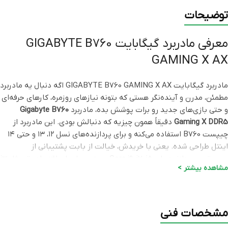
توضیحات
معرفی مادربرد گیگابایت GIGABYTE B760
GAMING X AX
مادربرد گیگابایت GIGABYTE B760 GAMING X AX اگه دنبال یه مادربرد
مطمئن، مدرن و آینده‌نگر هستی که بتونه نیازهای روزمره، کارهای حرفه‌ای
و حتی بازی‌های جدید رو برات پوشش بده، مادربرد
Gigabyte B760
Gaming X DDR5
دقیقاً همون چیزیه که دنبالش بودی. این مادربرد از
چیپست B760 استفاده می‌کنه و برای پردازنده‌های نسل ۱۲، ۱۳ و حتی ۱۴
اینتل طراحی شده. یعنی با خریدش، خیالت از بابت پشتیبانی از
جدیدترین پردازنده‌های Core i9، i7، i5 و حتی مدل‌های اقتصادی‌تر مثل i3
مشاهده بیشتر >
و Pentium راحته. ترکیب این مادربرد با حافظه DDR5 هم باعث میشه
سرعت و کارایی سیستم به سطحی خیلی بالاتر برسه.
مشخصات فنی مادربرد B760 Gaming X AX
مشخصات فنی
DDR5