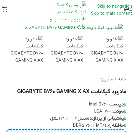
Skip to navigation
منو
Skip to main content
خانه
/
مادربرد
مادربرد گیگابایت GIGABYTE B760 GAMING X AX
چیپست:
Intel B760
سوکت:
LGA 1700
پشتیبانی از پردازنده:
نسل ۱۲، ۱۳، ۱۴ اینتل
حافظه
رم:
DDR5 7600 MT/s