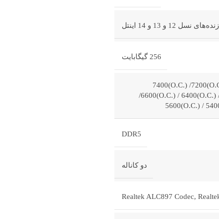
‌های نسل 12 و 13 و 14 اینتل
256 گیگابایت
7600(O.C.) /7400(O.C.) /7
/6600(O.C.) / 6400(O.C.) 
5600(O.C.) / 540
DDR5
دو کاناله
Realtek ALC897 Codec
,
Realte