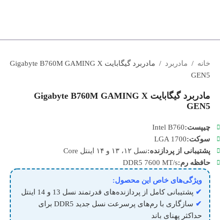
خانه
/
مادربرد
/
مادربرد گیگابایت Gigabyte B760M GAMING X
GEN5
مادربرد گیگابایت Gigabyte B760M GAMING X
GEN5
چیپست:
Intel B760
سوکت:
LGA 1700
پشتیبانی
از پردازنده:
نسل ۱۲، ۱۳ و ۱۴ اینتل Core
حافظه
رم:
DDR5 7600 MT/s
ویژگی‌های خاص این محصول:
✔
پشتیبانی کامل از پردازنده‌های قدرتمند نسل 13 و 14 اینتل
✔
سازگاری با رم‌های پرسرعت نسل جدید DDR5 برای
حداکثر پهنای باند